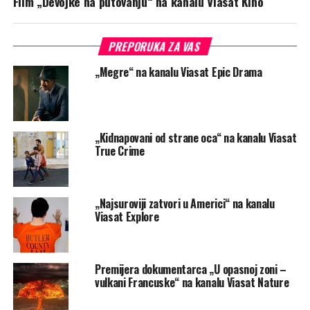
Film „Devojke na putovanju“ na kanalu Viasat Kino
PREPORUKA ZA VAS
„Megre“ na kanalu Viasat Epic Drama
„Kidnapovani od strane oca“ na kanalu Viasat
True Crime
„Najsuroviji zatvori u Americi“ na kanalu
Viasat Explore
Premijera dokumentarca „U opasnoj zoni –
vulkani Francuske“ na kanalu Viasat Nature