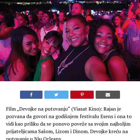
Film „Devojke na putovanju“ (Viasat Kino): Rajan je
pozvana da govori na godišnjem festivalu Esens i ona to
vidi kao priliku da se ponovo poveže sa svojim najboljim
prijateljicama Sašom, Lizom i Dinom. Devojke kreću na
putovanje u Nju Orleans.