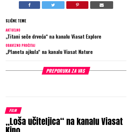
SLIČNE TEME
AKTUELNO
„Titani seče drveća“ na kanalu Viasat Explore
OBAVEZNO PROČITAJ
„Planeta ajkula“ na kanalu Viasat Nature
PREPORUKA ZA VAS
FILM
„Loša učiteljica“ na kanalu Viasat
Kino