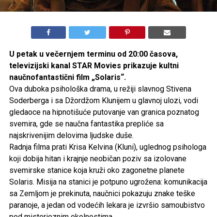
U petak u večernjem terminu od 20:00 časova,
televizijski kanal STAR Movies prikazuje kultni
naučnofantastični film „Solaris“.
Ova duboka psihološka drama, u režiji slavnog Stivena
Soderberga i sa Džordžom Klunijem u glavnoj ulozi, vodi
gledaoce na hipnotišuće putovanje van granica poznatog
svemira, gde se naučna fantastika prepliće sa
najskrivenijim delovima ljudske duše.
Radnja filma prati Krisa Kelvina (Kluni), uglednog psihologa
koji dobija hitan i krajnje neobičan poziv sa izolovane
svemirske stanice koja kruži oko zagonetne planete
Solaris. Misija na stanici je potpuno ugrožena: komunikacija
sa Zemljom je prekinuta, naučnici pokazuju znake teške
paranoje, a jedan od vodećih lekara je izvršio samoubistvo
pod misterioznim okolnostima.