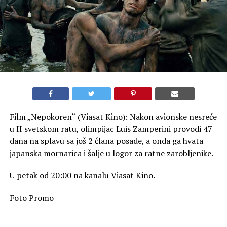
Film „Nepokoren“ (Viasat Kino): Nakon avionske nesreće
u II svetskom ratu, olimpijac Luis Zamperini provodi 47
dana na splavu sa još 2 člana posade, a onda ga hvata
japanska mornarica i šalje u logor za ratne zarobljenike.
U petak od 20:00 na kanalu Viasat Kino.
Foto Promo