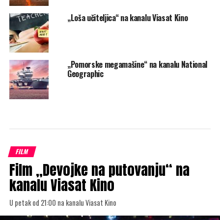
„Loša učiteljica“ na kanalu Viasat Kino
„Pomorske megamašine“ na kanalu National
Geographic
FILM
Film „Devojke na putovanju“ na
kanalu Viasat Kino
U petak od 21:00 na kanalu Viasat Kino