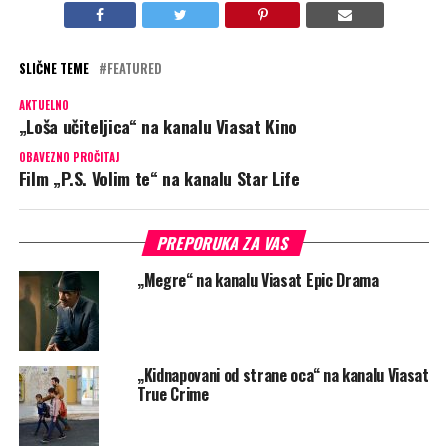
SLIČNE TEME
FEATURED
AKTUELNO
„Loša učiteljica“ na kanalu Viasat Kino
OBAVEZNO PROČITAJ
Film „P.S. Volim te“ na kanalu Star Life
PREPORUKA ZA VAS
„Megre“ na kanalu Viasat Epic Drama
„Kidnapovani od strane oca“ na kanalu Viasat
True Crime