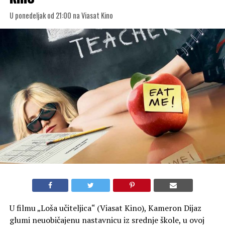
U ponedeljak od 21:00 na Viasat Kino
U filmu „Loša učiteljica“ (Viasat Kino), Kameron Dijaz
glumi neuobičajenu nastavnicu iz srednje škole, u ovoj