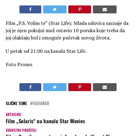
Film „P.S. Volim te“ (Star Life): Mlada udovica saznaje da
joj je njen pokojni muž ostavio 10 poruka koje treba da
joj olakšaju bol i omoguće početak novog života.
U petak od 21:00 na kanalu Star Life.
Foto Promo
SLIČNE TEME
FEATURED
AKTUELNO
Film „Solaris“ na kanalu Star Movies
OBAVEZNO PROČITAJ