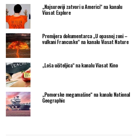
„Najsuroviji zatvori u Americi“ na kanalu
Viasat Explore
Premijera dokumentarca „U opasnoj zoni –
vulkani Francuske“ na kanalu Viasat Nature
„Loša učiteljica“ na kanalu Viasat Kino
„Pomorske megamašine“ na kanalu National
Geographic