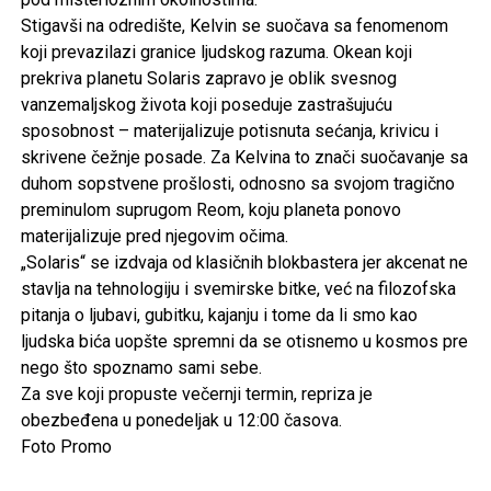
Stigavši na odredište, Kelvin se suočava sa fenomenom
koji prevazilazi granice ljudskog razuma. Okean koji
prekriva planetu Solaris zapravo je oblik svesnog
vanzemaljskog života koji poseduje zastrašujuću
sposobnost – materijalizuje potisnuta sećanja, krivicu i
skrivene čežnje posade. Za Kelvina to znači suočavanje sa
duhom sopstvene prošlosti, odnosno sa svojom tragično
preminulom suprugom Reom, koju planeta ponovo
materijalizuje pred njegovim očima.
„Solaris“ se izdvaja od klasičnih blokbastera jer akcenat ne
stavlja na tehnologiju i svemirske bitke, već na filozofska
pitanja o ljubavi, gubitku, kajanju i tome da li smo kao
ljudska bića uopšte spremni da se otisnemo u kosmos pre
nego što spoznamo sami sebe.
Za sve koji propuste večernji termin, repriza je
obezbeđena u ponedeljak u 12:00 časova.
Foto Promo