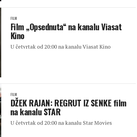
FILM
Film „Opsednuta“ na kanalu Viasat
Kino
U četvrtak od 20:00 na kanalu Viasat Kino
FILM
DŽEK RAJAN: REGRUT IZ SENKE film
na kanalu STAR
U četvrtak od 20:00 na kanalu Star Movies