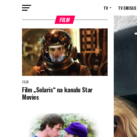
TV
TV EMISIJE
FILM
FILM
Film „Solaris“ na kanalu Star
Movies