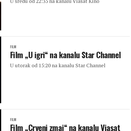
U sredu od 22:35 na kanalu Viasat Kino
FILM
Film „U igri“ na kanalu Star Channel
U utorak od 15:20 na kanalu Star Channel
FILM
Film „Crveni zmaj“ na kanalu Viasat