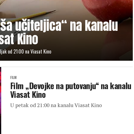
ša učiteljica“ na kanalu
sat Kino
ljak od 21:00 na Viasat Kino
FILM
Film „Devojke na putovanju“ na kanalu
Viasat Kino
U petak od 21:00 na kanalu Viasat Kino