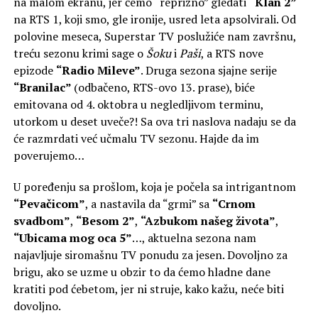
na malom ekranu, jer ćemo “reprizno” gledati
“Klan 2”
na RTS 1, koji smo, gle ironije, usred leta apsolvirali. Od
polovine meseca, Superstar TV poslužiće nam završnu,
treću sezonu krimi sage o
Šoku
i
Paši
, a RTS nove
epizode
“Radio Mileve”
. Druga sezona sjajne serije
“Branilac”
(odbačeno, RTS-ovo 13. prase), biće
emitovana od 4. oktobra u negledljivom terminu,
utorkom u deset uveče?! Sa ova tri naslova nadaju se da
će razmrdati već učmalu TV sezonu. Hajde da im
poverujemo…
U poređenju sa prošlom, koja je počela sa intrigantnom
“Pevačicom”
, a nastavila da “grmi” sa
“Crnom
svadbom”
,
“Besom 2”
,
“Azbukom našeg života”
,
“Ubicama mog oca 5”
…, aktuelna sezona nam
najavljuje siromašnu TV ponudu za jesen. Dovoljno za
brigu, ako se uzme u obzir to da ćemo hladne dane
kratiti pod ćebetom, jer ni struje, kako kažu, neće biti
dovoljno.