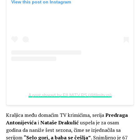
View this post on Instagram
A post shared by FILMITV.RS (@filmitv.rs)
Kraljica među domaćim TV krimićima, serija
Predraga
Antonijevića
i
Nataše Drakulić
uspela je za osam
godina da naniže šest sezona, čime se izjednačila sa
serijom
“Selo gori, a baba se češlja”
. Snimljeno je 67