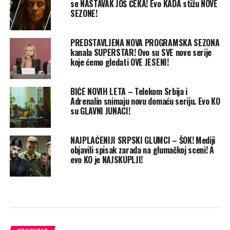
se NASTAVAK JOŠ ČEKA! Evo KADA stižu NOVE
SEZONE!
PREDSTAVLJENA NOVA PROGRAMSKA SEZONA
kanala SUPERSTAR! Ovo su SVE nove serije
koje ćemo gledati OVE JESENI!
BIĆE NOVIH LETA – Telekom Srbija i
Adrenalin snimaju novu domaću seriju. Evo KO
su GLAVNI JUNACI!
NAJPLAĆENIJI SRPSKI GLUMCI – ŠOK! Mediji
objavili spisak zarada na glumačkoj sceni! A
evo KO je NAJSKUPLJI!