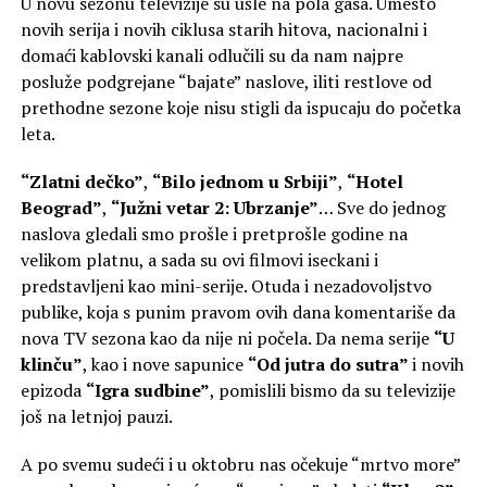
U novu sezonu televizije su ušle na pola gasa. Umesto
novih serija i novih ciklusa starih hitova, nacionalni i
domaći kablovski kanali odlučili su da nam najpre
posluže podgrejane “bajate” naslove, iliti restlove od
prethodne sezone koje nisu stigli da ispucaju do početka
leta.
“Zlatni dečko”
,
“Bilo jednom u Srbiji”
,
“Hotel
Beograd”
,
“Južni vetar 2: Ubrzanje”
… Sve do jednog
naslova gledali smo prošle i pretprošle godine na
velikom platnu, a sada su ovi filmovi iseckani i
predstavljeni kao mini-serije. Otuda i nezadovoljstvo
publike, koja s punim pravom ovih dana komentariše da
nova TV sezona kao da nije ni počela. Da nema serije
“U
klinču”
, kao i nove sapunice
“Od jutra do sutra”
i novih
epizoda
“Igra sudbine”
, pomislili bismo da su televizije
još na letnjoj pauzi.
A po svemu sudeći i u oktobru nas očekuje “mrtvo more”