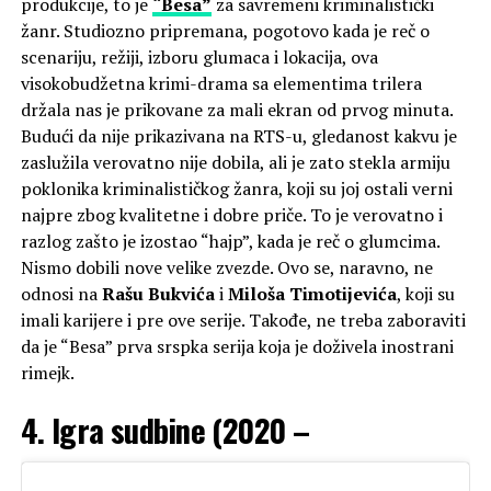
produkcije, to je
“Besa”
za savremeni kriminalistički
žanr. Studiozno pripremana, pogotovo kada je reč o
scenariju, režiji, izboru glumaca i lokacija, ova
visokobudžetna krimi-drama sa elementima trilera
držala nas je prikovane za mali ekran od prvog minuta.
Budući da nije prikazivana na RTS-u, gledanost kakvu je
zaslužila verovatno nije dobila, ali je zato stekla armiju
poklonika kriminalističkog žanra, koji su joj ostali verni
najpre zbog kvalitetne i dobre priče. To je verovatno i
razlog zašto je izostao “hajp”, kada je reč o glumcima.
Nismo dobili nove velike zvezde. Ovo se, naravno, ne
odnosi na
Rašu Bukvića
i
Miloša Timotijevića
, koji su
imali karijere i pre ove serije. Takođe, ne treba zaboraviti
da je “Besa” prva srspka serija koja je doživela inostrani
rimejk.
4. Igra sudbine (2020 –