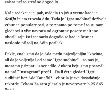
zaista nešto strašno dogodilo.
Naša redakcija je, pak, uvidela to još u vreme kada je
Sofija
čajem trovala Adu. Tada je “Igra sudbina” doživela
vrhunac popularnosti, a to znamo po tome što su nam
gledaoci u više navrata od ogromne posete maltene
oborili sajt. Isti scenario dogodio se kad je Bruner
naslonio pištolj na Adin potiljak.
Dakle, znali smo da je Ada među najvoljenijim likovima,
ali da je voljenija i od same “Igre sudbine” – to nas je,
moramo priznati, iznenadilo. Anketa koju smo postavili
na naš “Instagram” profil – Da li ćete gledati “Igru
sudbine” bez Ade Kanački? – oborila je sve dosadašnje
rekorde. Tokom 24 sata glasalo je neverovatnih 25.643
ljudi!
Čak 52 odsto ispitanika reklo je da neće gledati, 33
odsto se izjasnilo da nastavlja da prati “Igru