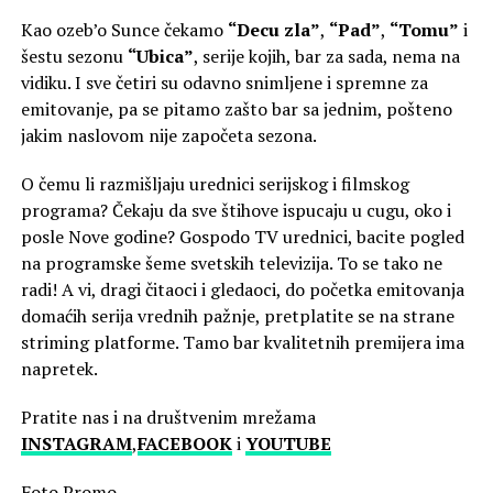
Kao ozeb’o Sunce čekamo
“Decu zla”
,
“Pad”
,
“Tomu”
i
šestu sezonu
“Ubica”
, serije kojih, bar za sada, nema na
vidiku. I sve četiri su odavno snimljene i spremne za
emitovanje, pa se pitamo zašto bar sa jednim, pošteno
jakim naslovom nije započeta sezona.
O čemu li razmišljaju urednici serijskog i filmskog
programa? Čekaju da sve štihove ispucaju u cugu, oko i
posle Nove godine? Gospodo TV urednici, bacite pogled
na programske šeme svetskih televizija. To se tako ne
radi! A vi, dragi čitaoci i gledaoci, do početka emitovanja
domaćih serija vrednih pažnje, pretplatite se na strane
striming platforme. Tamo bar kvalitetnih premijera ima
napretek.
Pratite nas i na društvenim mrežama
INSTAGRAM
,
FACEBOOK
i
YOUTUBE
Foto Promo