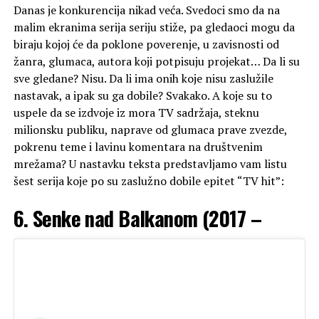
Danas je konkurencija nikad veća. Svedoci smo da na
malim ekranima serija seriju stiže, pa gledaoci mogu da
biraju kojoj će da poklone poverenje, u zavisnosti od
žanra, glumaca, autora koji potpisuju projekat… Da li su
sve gledane? Nisu. Da li ima onih koje nisu zaslužile
nastavak, a ipak su ga dobile? Svakako. A koje su to
uspele da se izdvoje iz mora TV sadržaja, steknu
milionsku publiku, naprave od glumaca prave zvezde,
pokrenu teme i lavinu komentara na društvenim
mrežama? U nastavku teksta predstavljamo vam listu
šest serija koje po su zaslužno dobile epitet “TV hit”:
6. Senke nad Balkanom (2017 –