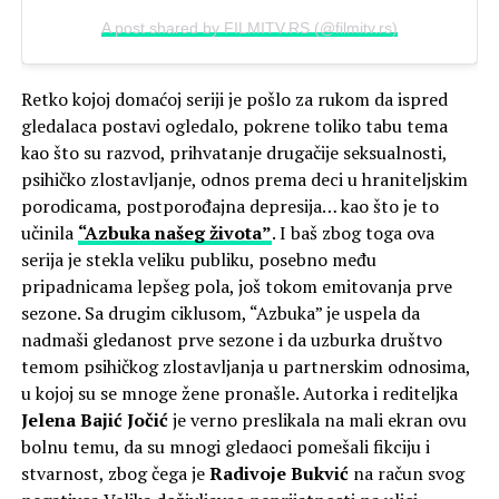
A post shared by FILMITV.RS (@filmitv.rs)
Retko kojoj domaćoj seriji je pošlo za rukom da ispred
gledalaca postavi ogledalo, pokrene toliko tabu tema
kao što su razvod, prihvatanje drugačije seksualnosti,
psihičko zlostavljanje, odnos prema deci u hraniteljskim
porodicama, postporođajna depresija… kao što je to
učinila
“Azbuka našeg života”
. I baš zbog toga ova
serija je stekla veliku publiku, posebno među
pripadnicama lepšeg pola, još tokom emitovanja prve
sezone. Sa drugim ciklusom, “Azbuka” je uspela da
nadmaši gledanost prve sezone i da uzburka društvo
temom psihičkog zlostavljanja u partnerskim odnosima,
u kojoj su se mnoge žene pronašle. Autorka i rediteljka
Jelena Bajić Jočić
je verno preslikala na mali ekran ovu
bolnu temu, da su mnogi gledaoci pomešali fikciju i
stvarnost, zbog čega je
Radivoje Bukvić
na račun svog