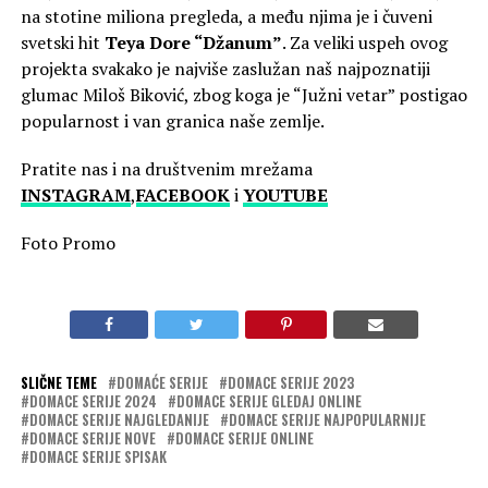
na stotine miliona pregleda, a među njima je i čuveni
svetski hit
Teya Dore “Džanum”
. Za veliki uspeh ovog
projekta svakako je najviše zaslužan naš najpoznatiji
glumac Miloš Biković, zbog koga je “Južni vetar” postigao
popularnost i van granica naše zemlje.
Pratite nas i na društvenim mrežama
INSTAGRAM
,
FACEBOOK
i
YOUTUBE
Foto Promo
SLIČNE TEME
DOMAĆE SERIJE
DOMACE SERIJE 2023
DOMACE SERIJE 2024
DOMACE SERIJE GLEDAJ ONLINE
DOMACE SERIJE NAJGLEDANIJE
DOMACE SERIJE NAJPOPULARNIJE
DOMACE SERIJE NOVE
DOMACE SERIJE ONLINE
DOMACE SERIJE SPISAK