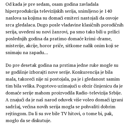
Od kada je pre sedam, osam godina zavladala
hiperprodukcija televizijskih serija, snimljeno je 140
naslova sa kojima su domaći emiteri nastojali da osvoje
srca gledalaca. Dugo posle vladavine klasičnih porodičnih
serija, uvedeni su novi žanrovi, pa smo tako bili u prilici
poslednjih godina da pratimo domaće krimi-drame,
misterije, akcije, horor priče, sitkome nalik onim koji se
snimaju na zapadu…
Do pre desetak godina na prstima jedne ruke mogle su
se godišnje izborajti nove serije. Konkurencija je bila
mala, takoreći nije ni postojala, pa je i gledanost samim
tim bila velika. Pogotovo uzimajući u obzir činjenicu da je
domaće serije mahom proizvodila Radio-televizija Srbije.
A znajući da je naš narod oduvek više voleo domaći igrani
sadržaj, većina novih serija mogla se pohvaliti dobrim
rejtingom. Da li su sve bile TV hitovi, o tome bi, pak,
moglo da se diskutuje.