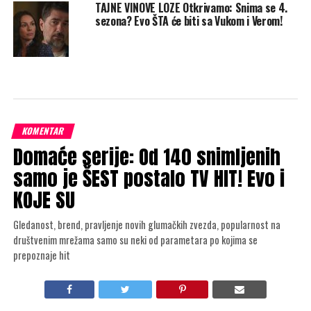
TAJNE VINOVE LOZE Otkrivamo: Snima se 4.
sezona? Evo ŠTA će biti sa Vukom i Verom!
KOMENTAR
Domaće serije: Od 140 snimljenih
samo je ŠEST postalo TV HIT! Evo i
KOJE SU
Gledanost, brend, pravljenje novih glumačkih zvezda, popularnost na
društvenim mrežama samo su neki od parametara po kojima se
prepoznaje hit