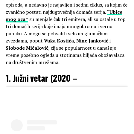
epizoda, a nedavno je najavljen i sedmi ciklus, sa kojim će
zvanično postati najdugovečnija domaća serija.
“Ubice
mog oca”
su menjale čak tri emitera, ali su ostale u top
tri domaćih serija koje imaju mnogobrojnu i vernu
publiku. A mogu se pohvaliti velikim glumačkim
zvezdama, poput
Vuka Kostića
,
Nine Janković
i
Slobode Mićalović
, čija se popularnost u današnje
vreme posebno ogleda u stotinama hiljada obožavalaca
na društvenim mrežama.
1. Južni vetar (2020 –