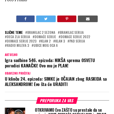
SLIČNE TEME
BRANILAC 2 SEZONA
BRANILAC SERIJA
DECA ZLA SERIJA
DOMAĆE SERIJE
DOMACE SERIJE 2022
DOMACE SERIJE 2023
KLAN 2
KLAN 3
PAD SERIJA
RADIO MILEVA 3
UBICE MOG OCA 6
AKTUELNO
Igra sudbine 546. epizoda: NIKŠA sprema OSVETU
porodici KANAČKI! Ovo mu je PLAN!
OBAVEZNO PROČITAJ
U klinču 24. epizoda: SIMKE je OČAJAN zbog RASKIDA sa
ALEKSANDROM! Evo šta će URADITI
PREPORUKA ZA VAS
OTKRIVAMO Evo ZAŠTO su prestale da se