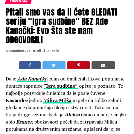
KOMENTAR
Pitali smo vas da li ćete GLEDATI
seriju “Igra sudbine” BEZ Ade
Kanački: Evo šta ste nam
ODGOVORILI
Iznenadiće vas rezultati ankete
Da je
Ada Kanački
jedan od omiljenih likova popularne
domaće sapunice
“Igra sudbine”
opšte je poznato. To
najbolje potvrđuje činjenica da je posle čuvene
Kasandre
jedino
Milica Milša
uspela da toliko zaludi
gledaoce da pomešaju fikciju i stvarnost. Tako su, na
kraju druge sezone, kada je
Aleksa
usnio da mu je majku
ubio
Bruner
, obožavaoci počeli da zatrpavaju Milicu
porukama na društvenim mrežama, uplašeni da joj se