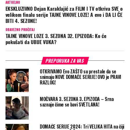
AKTUELNO
EKSKLUZIVNO Dejan Karaklajić za FILM I TV otkriva SVE o
velikom finalu serije TAJNE VINOVE LOZE! A evo i DA LI ĆE
BITI 4. SEZONE!
OBAVEZNO PROČITAJ
TAJNE VINOVE LOZE 3. SEZONA 32. EPIZODA: Ko će
pokušati da UBIJE VUKA?
PREPORUKA ZA VAS
OTKRIVAMO Evo ZAŠTO su prestale da se
snimaju NOVE DOMAĆE SERIJE! OVO je PRAVI
RAZLOG!
MOČVARA 3. SEZONA 3. EPIZODA – Srna
saznaje čime se bavi SVETLANA!
DOMAĆE SERIJE 2024: Tri VELIKA HITA na čiji