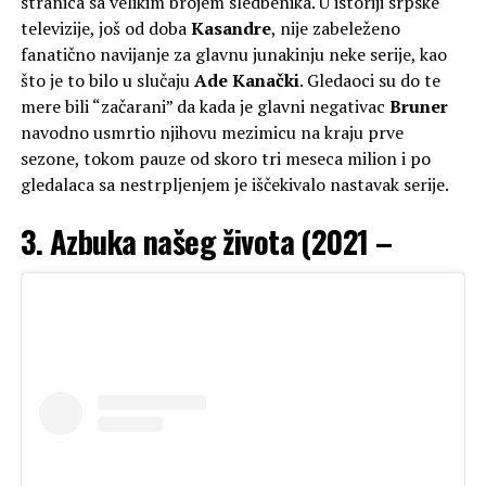
stranica sa velikim brojem sledbenika. U istoriji srpske
televizije, još od doba
Kasandre
, nije zabeleženo
fanatično navijanje za glavnu junakinju neke serije, kao
što je to bilo u slučaju
Ade Kanački
. Gledaoci su do te
mere bili “začarani” da kada je glavni negativac
Bruner
navodno usmrtio njihovu mezimicu na kraju prve
sezone, tokom pauze od skoro tri meseca milion i po
gledalaca sa nestrpljenjem je iščekivalo nastavak serije.
3. Azbuka našeg života (2021 –