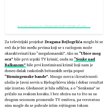
A post shared by DRAGAN BJELOGRLIĆ (@draganbjelogrlicbjela)
Za televizijski projekat
Dragana Bejlogrlića
moglo bi se
reći da je bio među prvima koji se s razlogom može
okarakterisati kao “megalomanski”. Ako su
“Ubice mog
oca”
bile prvi srpski TV krimić, onda su
“Senke nad
Balkanom”
bile prvi kostimirani krimić koji nam je
doneo dašak raskošnih britanskih serija poput
“Birmingemske bande”
. Mnogo novca i kreativnosti
uložio je Javni servis u Bjelogrlićevu ideju i dobar rezultat
nije izostao. Gledanost je bila odlična, a o “Senkama” se
pričalo na svakom koraku. I bez obzira na to što su sa
drugom sezonom promenile TV emitera, pa verovatno
nisu mogle da se pohvale istim rejtingom tokom