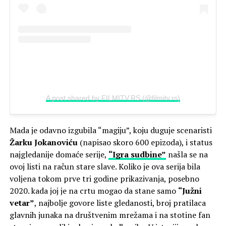
A post shared by FILMITV.RS (@filmitv.rs)
Mada je odavno izgubila “magiju”, koju duguje scenaristi
Žarku Jokanoviću
(napisao skoro 600 epizoda), i status
najgledanije domaće serije,
“Igra sudbine”
našla se na
ovoj listi na račun stare slave. Koliko je ova serija bila
voljena tokom prve tri godine prikazivanja, posebno
2020. kada joj je na crtu mogao da stane samo
“Južni
vetar”
, najbolje govore liste gledanosti, broj pratilaca
glavnih junaka na društvenim mrežama i na stotine fan