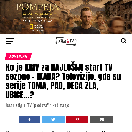
KOMENTAR
Ko je KRIV za NAJLOŠIJI start TV
sezone – IKADA? Televizije, gde su
serije TOMA, PAD, DECA ZLA,
UBICE…?
Jesen stigla, TV “plodova” nikad manje