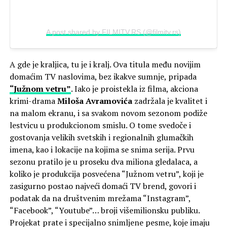
A post shared by FILMITV.RS (@filmitv.rs)
A gde je kraljica, tu je i kralj. Ova titula među novijim
domaćim TV naslovima, bez ikakve sumnje, pripada
“Južnom vetru”
. Iako je proistekla iz filma, akciona
krimi-drama
Miloša Avramovića
zadržala je kvalitet i
na malom ekranu, i sa svakom novom sezonom podiže
lestvicu u produkcionom smislu. O tome svedoče i
gostovanja velikih svetskih i regionalnih glumačkih
imena, kao i lokacije na kojima se snima serija. Prvu
sezonu pratilo je u proseku dva miliona gledalaca, a
koliko je produkcija posvećena “Južnom vetru”, koji je
zasigurno postao najveći domaći TV brend, govori i
podatak da na društvenim mrežama “Instagram”,
“Facebook”, “Youtube”… broji višemilionsku publiku.
Projekat prate i specijalno snimljene pesme, koje imaju