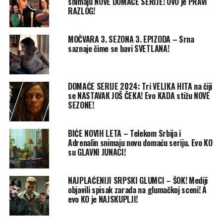
snimaju NOVE DOMAĆE SERIJE! OVO je PRAVI
RAZLOG!
MOČVARA 3. SEZONA 3. EPIZODA – Srna
saznaje čime se bavi SVETLANA!
DOMAĆE SERIJE 2024: Tri VELIKA HITA na čiji
se NASTAVAK JOŠ ČEKA! Evo KADA stižu NOVE
SEZONE!
BIĆE NOVIH LETA – Telekom Srbija i
Adrenalin snimaju novu domaću seriju. Evo KO
su GLAVNI JUNACI!
NAJPLAĆENIJI SRPSKI GLUMCI – ŠOK! Mediji
objavili spisak zarada na glumačkoj sceni! A
evo KO je NAJSKUPLJI!