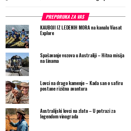
PREPORUKA ZA VAS
KAUBOJI IZ LEDENIH MORA na kanalu Viasat
Explore
Spašavanje vozova u Australiji – Hitna misija
na šinama
Lovci na drago kamenje – Kada san o safiru
postane rizična avantura
Australijski lovci na zlato – U potrazi za
legendom vinograda