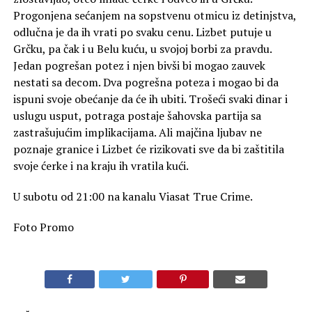
Progonjena sećanjem na sopstvenu otmicu iz detinjstva,
odlučna je da ih vrati po svaku cenu. Lizbet putuje u
Grčku, pa čak i u Belu kuću, u svojoj borbi za pravdu.
Jedan pogrešan potez i njen bivši bi mogao zauvek
nestati sa decom. Dva pogrešna poteza i mogao bi da
ispuni svoje obećanje da će ih ubiti. Trošeći svaki dinar i
uslugu usput, potraga postaje šahovska partija sa
zastrašujućim implikacijama. Ali majčina ljubav ne
poznaje granice i Lizbet će rizikovati sve da bi zaštitila
svoje ćerke i na kraju ih vratila kući.
U subotu od 21:00 na kanalu Viasat True Crime.
Foto Promo