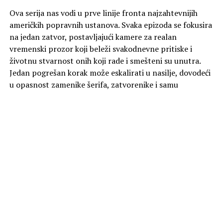
Ova serija nas vodi u prve linije fronta najzahtevnijih
američkih popravnih ustanova. Svaka epizoda se fokusira
na jedan zatvor, postavljajući kamere za realan
vremenski prozor koji beleži svakodnevne pritiske i
životnu stvarnost onih koji rade i smešteni su unutra.
Jedan pogrešan korak može eskalirati u nasilje, dovodeći
u opasnost zamenike šerifa, zatvorenike i samu
ustanovu. Svedoci smo kako se odluke rukovodstva
prenose kroz svaki ćelijski blok. Događaji se odvijaju pred
našim očima, nudeći nefiltriran pogled na sistem koji je
pod stalnim pritiskom.
Od ponedeljka 10. avgusta, svakog radnog dana u
21:00 na kanalu Viasat Explore.
Foto Promo