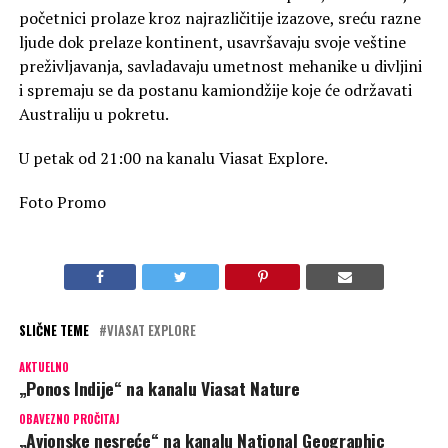
početnici prolaze kroz najrazličitije izazove, sreću razne
ljude dok prelaze kontinent, usavršavaju svoje veštine
preživljavanja, savladavaju umetnost mehanike u divljini
i spremaju se da postanu kamiondžije koje će održavati
Australiju u pokretu.
U petak od 21:00 na kanalu Viasat Explore.
Foto Promo
SLIČNE TEME
VIASAT EXPLORE
AKTUELNO
„Ponos Indije“ na kanalu Viasat Nature
OBAVEZNO PROČITAJ
„Avionske nesreće“ na kanalu National Geographic