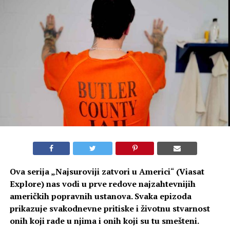
Ova serija „
Najsuroviji zatvori u Americi
“
(Viasat
Explore) nas vodi u prve redove najzahtevnijih
američkih popravnih ustanova. Svaka epizoda
prikazuje svakodnevne pritiske i životnu stvarnost
onih koji rade u njima i onih koji su tu smešteni.