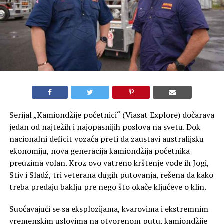
Serijal „Kamiondžije početnici“ (Viasat Explore) dočarava
jedan od najtežih i najopasnijih poslova na svetu. Dok
nacionalni deficit vozača preti da zaustavi australijsku
ekonomiju, nova generacija kamiondžija početnika
preuzima volan. Kroz ovo vatreno krštenje vode ih Jogi,
Stiv i Sladž, tri veterana dugih putovanja, rešena da kako
treba predaju baklju pre nego što okače ključeve o klin.
Suočavajući se sa eksplozijama, kvarovima i ekstremnim
vremenskim uslovima na otvorenom putu, kamiondžije