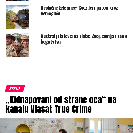
Neobične železnice: Gvozdeni putevi kroz
nemoguće
Australijski lovci na zlato: Znoj, zemlja i san o
bogatstvu
SERIJE
„Kidnapovani od strane oca“ na
kanalu Viasat True Crime