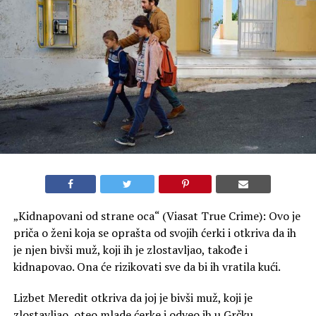
„Kidnapovani od strane oca“ (Viasat True Crime): Ovo je
priča o ženi koja se oprašta od svojih ćerki i otkriva da ih
je njen bivši muž, koji ih je zlostavljao, takođe i
kidnapovao. Ona će rizikovati sve da bi ih vratila kući.
Lizbet Meredit otkriva da joj je bivši muž, koji je
zlostavljao, oteo mlade ćerke i odveo ih u Grčku.