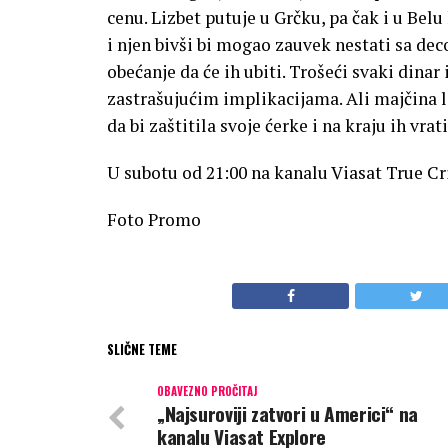
cenu. Lizbet putuje u Grčku, pa čak i u Belu
i njen bivši bi mogao zauvek nestati sa de
obećanje da će ih ubiti. Trošeći svaki din
zastrašujućim implikacijama. Ali majčina lj
da bi zaštitila svoje ćerke i na kraju ih vrati
U subotu od 21:00 na kanalu Viasat True C
Foto Promo
SLIČNE TEME
OBAVEZNO PROČITAJ
„Najsuroviji zatvori u Americi“ na
kanalu Viasat Explore