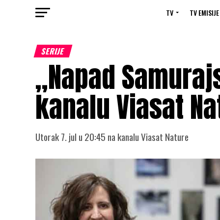
TV
TV EMISIJE
SERIJE
„Napad Samurajs
kanalu Viasat Na
Utorak 7. jul u 20:45 na kanalu Viasat Nature