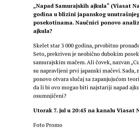
„Napad Samurajskih ajkula“ (Viasat Na
godina u blizini japanskog unutrašnje
posekotinama. Naučnici ponovo analizir
ajkula?
Skelet star 3 000 godina, prvobitno pronađ
Seto, prekriven je neobično dubokim posek
samurajskim mačem. Ali čovek, nazvan „Cu
su napravljeni prvi japanski mačevi. Sada,
ponovo otvara slučaj sa zapanjujućom teori
da li bi ovo mogao biti najstariji napad ajku
osumnjičeni?
Utorak 7. jul u 20:45 na kanalu Viasat 
Foto Promo