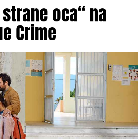
 strane oca“ na
ue Crime