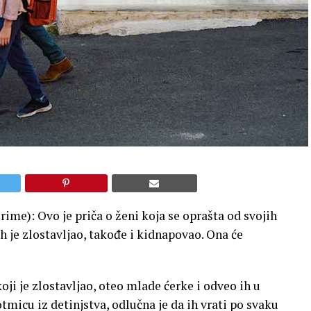
ime): Ovo je priča o ženi koja se oprašta od svojih
 ih je zlostavljao, takođe i kidnapovao. Ona će
oji je zlostavljao, oteo mlade ćerke i odveo ih u
micu iz detinjstva, odlučna je da ih vrati po svaku