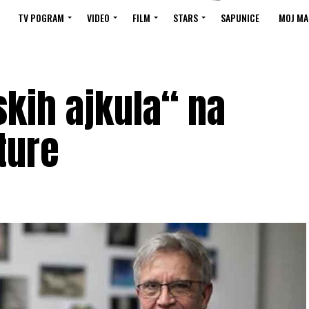
TV POGRAM
VIDEO
FILM
STARS
SAPUNICE
MOJ MA
kih ajkula“ na
ture