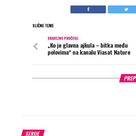
SLIČNE TEME
OBAVEZNO PROČITAJ
„Ko je glavna ajkula – bitka među
polovima“ na kanalu Viasat Nature
PREP
SERIJE