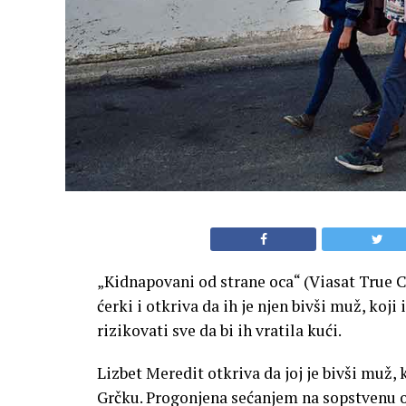
„Kidnapovani od strane oca“ (Viasat True Cr
ćerki i otkriva da ih je njen bivši muž, koji
rizikovati sve da bi ih vratila kući.
Lizbet Meredit otkriva da joj je bivši muž, k
Grčku. Progonjena sećanjem na sopstvenu ot