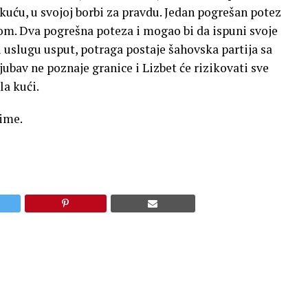
 kuću, u svojoj borbi za pravdu. Jedan pogrešan potez
com. Dva pogrešna poteza i mogao bi da ispuni svoje
ar i uslugu usput, potraga postaje šahovska partija sa
ubav ne poznaje granice i Lizbet će rizikovati sve
la kući.
rime.