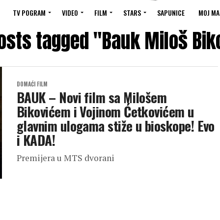
TV POGRAM
VIDEO
FILM
STARS
SAPUNICE
MOJ MA
posts tagged "Bauk Miloš Bik
DOMAĆI FILM
BAUK – Novi film sa Milošem
Bikovićem i Vojinom Ćetkovićem u
glavnim ulogama stiže u bioskope! Evo
i KADA!
Premijera u MTS dvorani