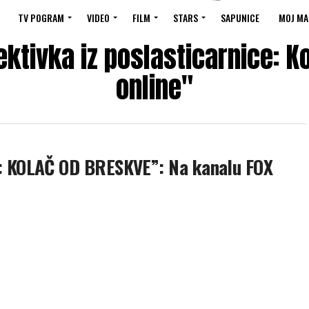
TV POGRAM
VIDEO
FILM
STARS
SAPUNICE
MOJ MA
ektivka iz poslasticarnice: K
online"
 KOLAČ OD BRESKVE”: Na kanalu FOX