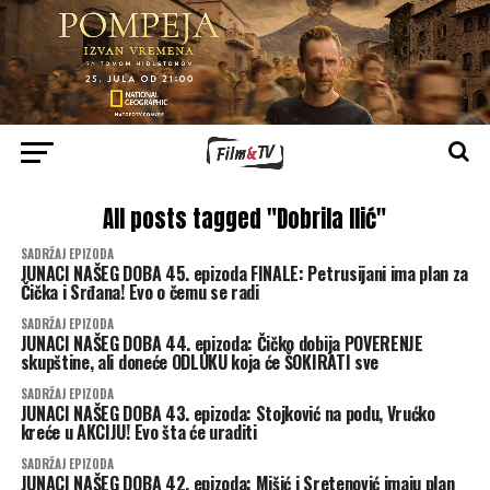
All posts tagged "Dobrila Ilić"
SADRŽAJ EPIZODA
JUNACI NAŠEG DOBA 45. epizoda FINALE: Petrusijani ima plan za
Čička i Srđana! Evo o čemu se radi
SADRŽAJ EPIZODA
JUNACI NAŠEG DOBA 44. epizoda: Čičko dobija POVERENJE
skupštine, ali doneće ODLUKU koja će ŠOKIRATI sve
SADRŽAJ EPIZODA
JUNACI NAŠEG DOBA 43. epizoda: Stojković na podu, Vrućko
kreće u AKCIJU! Evo šta će uraditi
SADRŽAJ EPIZODA
JUNACI NAŠEG DOBA 42. epizoda: Mišić i Sretenović imaju plan