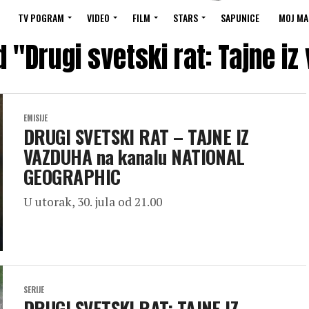
TV POGRAM
VIDEO
FILM
STARS
SAPUNICE
MOJ MA
d "Drugi svetski rat: Tajne iz
EMISIJE
DRUGI SVETSKI RAT – TAJNE IZ
VAZDUHA na kanalu NATIONAL
GEOGRAPHIC
U utorak, 30. jula od 21.00
SERIJE
DRUGI SVETSKI RAT: TAJNE IZ