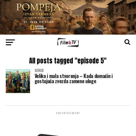
All posts tagged "episode 5"
SERIJE
Velika i mala stvorenja – Kada domaćin i
gostujuća zvezda zamene uloge
ADVERTISEMENT