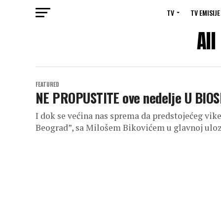
TV
TV EMISIJE
All
FEATURED
NE PROPUSTITE ove nedelje U BIOS
I dok se većina nas sprema da predstojećeg vi
Beograd”, sa Milošem Bikovićem u glavnoj ulozi,