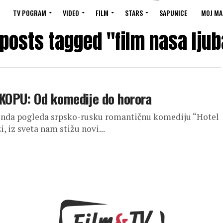
TV POGRAM
VIDEO
FILM
STARS
SAPUNICE
MOJ MA
 posts tagged "film nasa lju
KOPU: Od komedije do horora
kenda pogleda srpsko-rusku romantičnu komediju “Hotel
 iz sveta nam stižu novi...