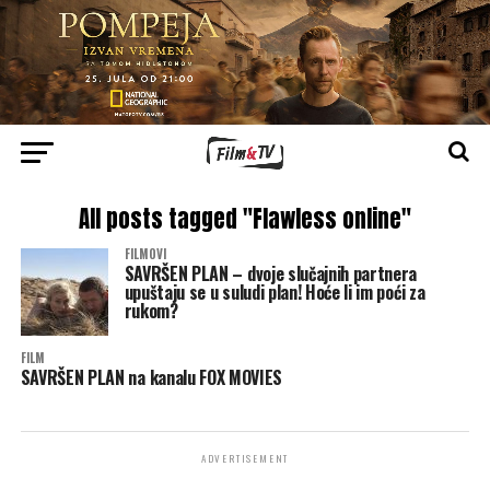
All posts tagged "Flawless online"
FILMOVI
SAVRŠEN PLAN – dvoje slučajnih partnera
upuštaju se u suludi plan! Hoće li im poći za
rukom?
FILM
SAVRŠEN PLAN na kanalu FOX MOVIES
ADVERTISEMENT