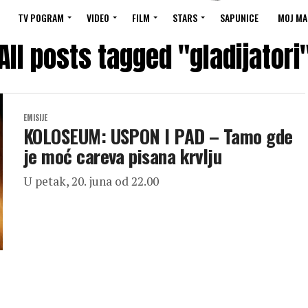
TV POGRAM
VIDEO
FILM
STARS
SAPUNICE
MOJ MA
All posts tagged "gladijatori
EMISIJE
KOLOSEUM: USPON I PAD – Tamo gde
je moć careva pisana krvlju
U petak, 20. juna od 22.00