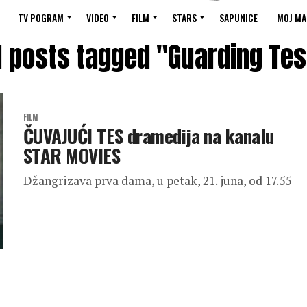
TV POGRAM
VIDEO
FILM
STARS
SAPUNICE
MOJ MA
l posts tagged "Guarding Te
FILM
ČUVAJUĆI TES dramedija na kanalu
STAR MOVIES
Džangrizava prva dama, u petak, 21. juna, od 17.55