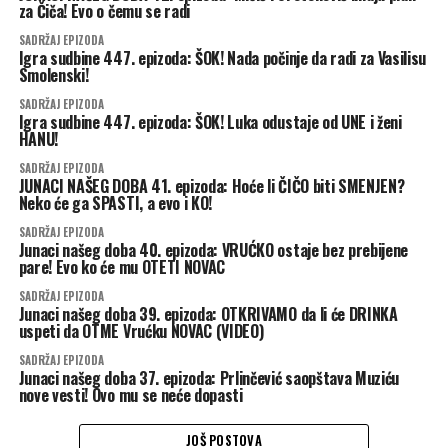
za Čiča! Evo o čemu se radi
SADRŽAJ EPIZODA
Igra sudbine 447. epizoda: ŠOK! Nada počinje da radi za Vasilisu
Smolenski!
SADRŽAJ EPIZODA
Igra sudbine 447. epizoda: ŠOK! Luka odustaje od UNE i ženi
HANU!
SADRŽAJ EPIZODA
JUNACI NAŠEG DOBA 41. epizoda: Hoće li ČIČO biti SMENJEN?
Neko će ga SPASTI, a evo i KO!
SADRŽAJ EPIZODA
Junaci našeg doba 40. epizoda: VRUĆKO ostaje bez prebijene
pare! Evo ko će mu OTETI NOVAC
SADRŽAJ EPIZODA
Junaci našeg doba 39. epizoda: OTKRIVAMO da li će DRINKA
uspeti da OTME Vrućku NOVAC (VIDEO)
SADRŽAJ EPIZODA
Junaci našeg doba 37. epizoda: Prlinčević saopštava Muziću
nove vesti! Ovo mu se neće dopasti
JOŠ POSTOVA