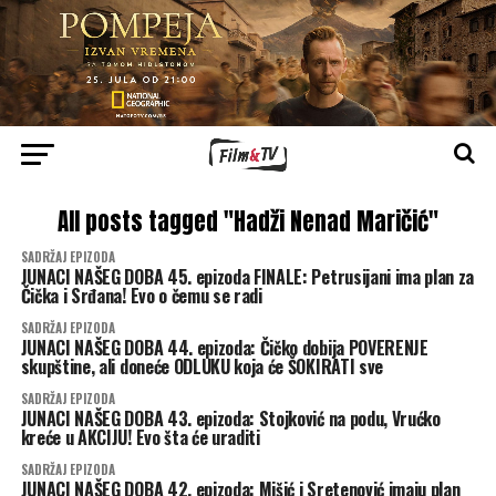
All posts tagged "Hadži Nenad Maričić"
SADRŽAJ EPIZODA
JUNACI NAŠEG DOBA 45. epizoda FINALE: Petrusijani ima plan za
Čička i Srđana! Evo o čemu se radi
SADRŽAJ EPIZODA
JUNACI NAŠEG DOBA 44. epizoda: Čičko dobija POVERENJE
skupštine, ali doneće ODLUKU koja će ŠOKIRATI sve
SADRŽAJ EPIZODA
JUNACI NAŠEG DOBA 43. epizoda: Stojković na podu, Vrućko
kreće u AKCIJU! Evo šta će uraditi
SADRŽAJ EPIZODA
JUNACI NAŠEG DOBA 42. epizoda: Mišić i Sretenović imaju plan