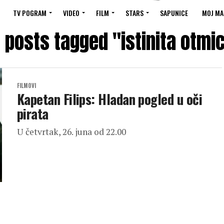
TV POGRAM
VIDEO
FILM
STARS
SAPUNICE
MOJ MA
l posts tagged "istinita otmi
FILMOVI
Kapetan Filips: Hladan pogled u oči
pirata
U četvrtak, 26. juna od 22.00