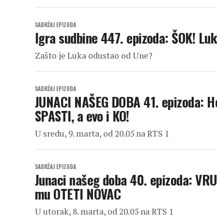
SADRŽAJ EPIZODA
Igra sudbine 447. epizoda: ŠOK! Lu
Zašto je Luka odustao od Une?
SADRŽAJ EPIZODA
JUNACI NAŠEG DOBA 41. epizoda: Ho
SPASTI, a evo i KO!
U sredu, 9. marta, od 20.05 na RTS 1
SADRŽAJ EPIZODA
Junaci našeg doba 40. epizoda: VRU
mu OTETI NOVAC
U utorak, 8. marta, od 20.05 na RTS 1