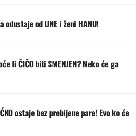
ka odustaje od UNE i ženi HANU!
će li ČIČO biti SMENJEN? Neko će ga
ĆKO ostaje bez prebijene pare! Evo ko će