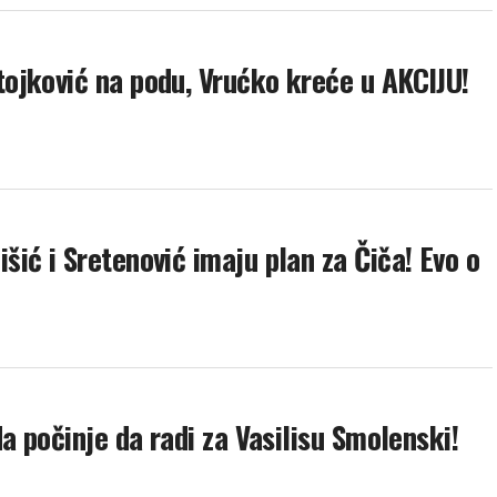
ojković na podu, Vrućko kreće u AKCIJU!
ić i Sretenović imaju plan za Čiča! Evo o
a počinje da radi za Vasilisu Smolenski!