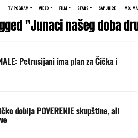
TV POGRAM
VIDEO
FILM
STARS
SAPUNICE
MOJ MA
tagged "Junaci našeg doba dr
LE: Petrusijani ima plan za Čička i
čko dobija POVERENJE skupštine, ali
ve