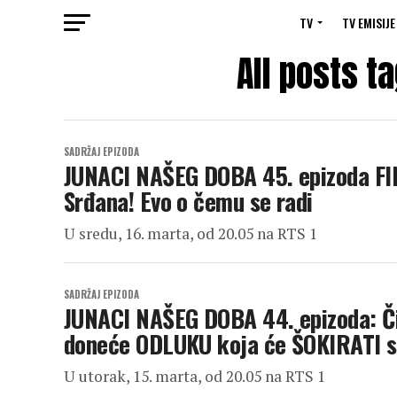
TV
TV EMISIJE
All posts 
SADRŽAJ EPIZODA
JUNACI NAŠEG DOBA 45. epizoda FINA
Srđana! Evo o čemu se radi
U sredu, 16. marta, od 20.05 na RTS 1
SADRŽAJ EPIZODA
JUNACI NAŠEG DOBA 44. epizoda: Či
doneće ODLUKU koja će ŠOKIRATI s
U utorak, 15. marta, od 20.05 na RTS 1