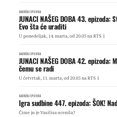
SADRŽAJ EPIZODA
JUNACI NAŠEG DOBA 43. epizoda: St
Evo šta će uraditi
U ponedeljak, 14. marta, od 20.05 na RTS 1
SADRŽAJ EPIZODA
JUNACI NAŠEG DOBA 42. epizoda: Miš
čemu se radi
U četvrtak, 11. marta, od 20.05 na RTS 1
SADRŽAJ EPIZODA
Igra sudbine 447. epizoda: ŠOK! Nad
Čime ju je Vasilisa ucenila?