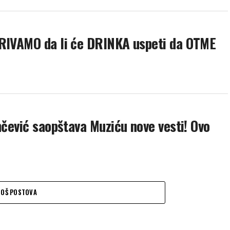
KRIVAMO da li će DRINKA uspeti da OTME
nčević saopštava Muziću nove vesti! Ovo
JOŠ POSTOVA