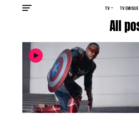
TV
TV EMISIJE
All p