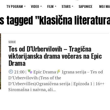
TV POGRAM
VIDEO
FILM
STARS
SAPUNICE
MOJ MA
ts tagged "klasična literatura
SERIJE
Tes od D’Urbervilovih – Tragična
viktorijanska drama večeras na Epic
Drama
21:00 |
Epic Drama
Igrana serija – Tes od
D’Urbervilovih (Tess of the
D’Urbervilles)Ograničena serija | Epizoda 1 | 16++
Siromašna i naivna, ali...