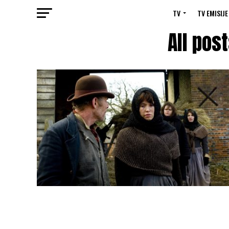
TV
TV EMISIJE
All pos