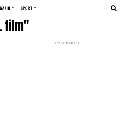
GAZIN
SPORT
L film"
ADVERTISEMENT