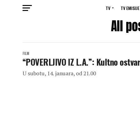
TV
TV EMISIJE
All po
FILM
“POVERLJIVO IZ L.A.”: Kultno ostva
U subotu, 14. januara, od 21.00