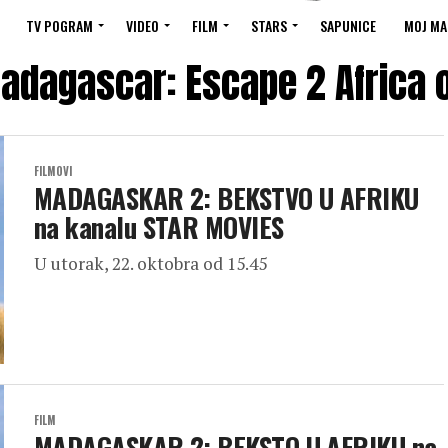
TV POGRAM
VIDEO
FILM
STARS
SAPUNICE
MOJ MA
Madagascar: Escape 2 Africa 
FILMOVI
MADAGASKAR 2: BEKSTVO U AFRIKU
na kanalu STAR MOVIES
U utorak, 22. oktobra od 15.45
FILM
MADAGASKAR 2: BEKSTO U AFRIKU na