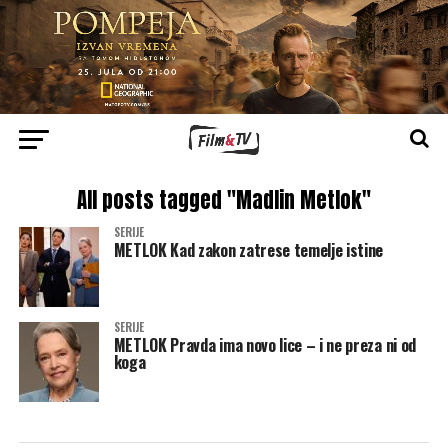
All posts tagged "Madlin Metlok"
SERIJE
METLOK Kad zakon zatrese temelje istine
SERIJE
METLOK Pravda ima novo lice – i ne preza ni od
koga