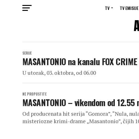
TV
TV EMISIJE
A
SERIJE
MASANTONIO na kanalu FOX CRIME
U utorak, 03. oktobra, od 06.00
NE PROPUSTITE
MASANTONIO – vikendom od 12.55 
Od producenata hit serija “Gomora”, “Nula, nula,
misteriozne krimi-drame „Masantonio”, čijih 10