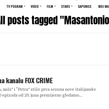
TV POGRAM
VIDEO
FILM
STARS
SAPUNICE
MOJ MA
ll posts tagged "Masantoni
na kanalu FOX CRIME
 nula” i “Petra” stiže prva sezona nove italijanske
 epizoda od 20. juna premijerno gledamo...