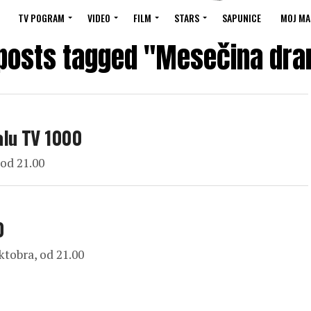
TV POGRAM
VIDEO
FILM
STARS
SAPUNICE
MOJ MA
 posts tagged "Mesečina dr
alu TV 1000
 od 21.00
0
ktobra, od 21.00