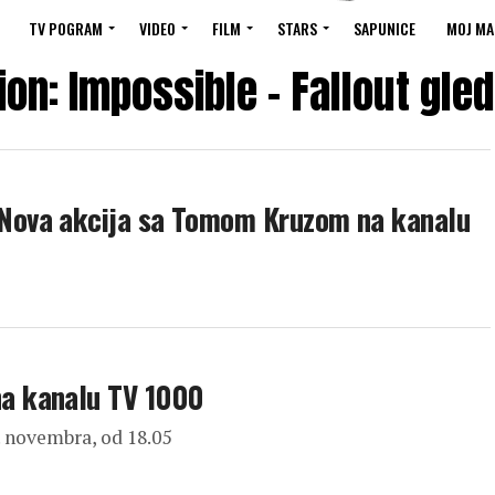
TV POGRAM
VIDEO
FILM
STARS
SAPUNICE
MOJ MA
ion: Impossible – Fallout gle
Nova akcija sa Tomom Kruzom na kanalu
a kanalu TV 1000
. novembra, od 18.05