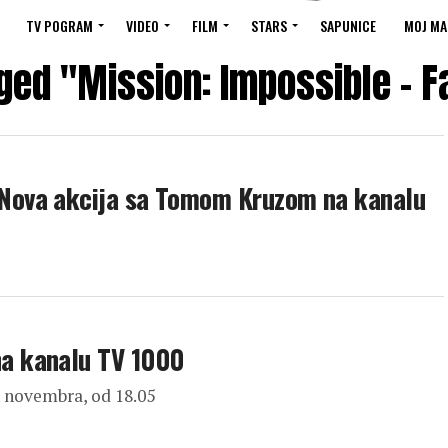
TV POGRAM
VIDEO
FILM
STARS
SAPUNICE
MOJ MA
ged "Mission: Impossible – F
Nova akcija sa Tomom Kruzom na kanalu
a kanalu TV 1000
. novembra, od 18.05