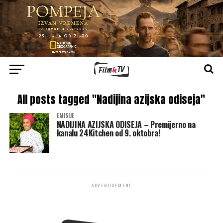
All posts tagged "Nadijina azijska odiseja"
EMISIJE
NADIJINA AZIJSKA ODISEJA – Premijerno na
kanalu 24Kitchen od 9. oktobra!
ADVERTISEMENT