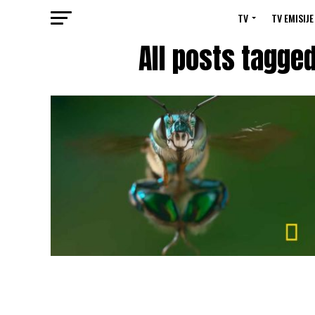
TV
TV EMISIJE
All posts tagge