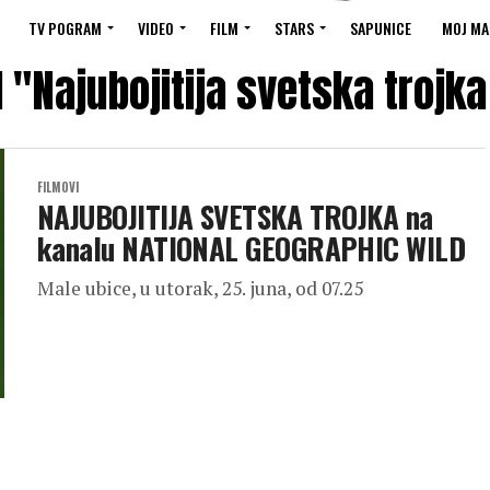
TV POGRAM
VIDEO
FILM
STARS
SAPUNICE
MOJ MA
d "Najubojitija svetska troj
FILMOVI
NAJUBOJITIJA SVETSKA TROJKA na
kanalu NATIONAL GEOGRAPHIC WILD
Male ubice, u utorak, 25. juna, od 07.25