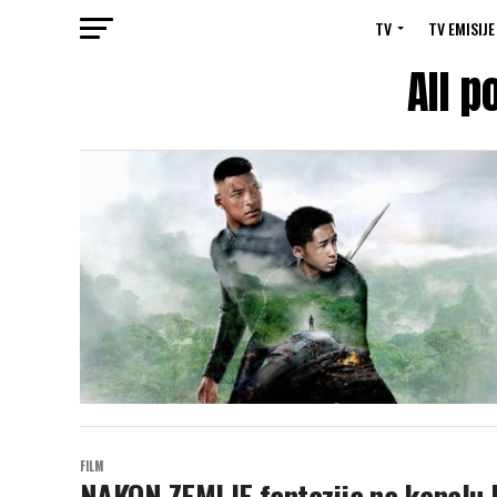
TV
TV EMISIJE
All p
FILM
NAKON ZEMLJE fantazija na kanalu