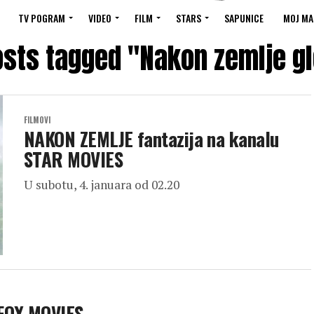
TV POGRAM
VIDEO
FILM
STARS
SAPUNICE
MOJ MA
osts tagged "Nakon zemlje g
FILMOVI
NAKON ZEMLJE fantazija na kanalu
STAR MOVIES
U subotu, 4. januara od 02.20
 FOX MOVIES