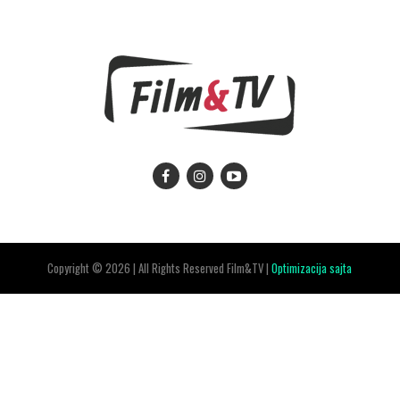
Copyright © 2026 | All Rights Reserved Film&TV |
Optimizacija sajta