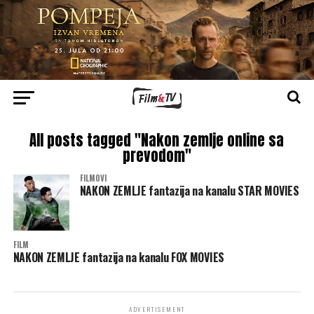
All posts tagged "Nakon zemlje online sa
prevodom"
FILMOVI
NAKON ZEMLJE fantazija na kanalu STAR MOVIES
FILM
NAKON ZEMLJE fantazija na kanalu FOX MOVIES
ADVERTISEMENT