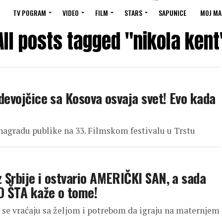
TV POGRAM
VIDEO
FILM
STARS
SAPUNICE
MOJ MA
All posts tagged "nikola kent
 devojčice sa Kosova osvaja svet! Evo kada
 nagradu publike na 33. Filmskom festivalu u Trstu
z Srbije i ostvario AMERIČKI SAN, a sada
O ŠTA kaže o tome!
o se vraćaju sa željom i potrebom da igraju na maternjem