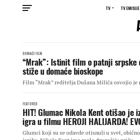
TV
TV EMISIJE
DOMAĆI FILM
“Mrak”: Istinit film o patnji srpske
stiže u domaće bioskope
Film “Mrak” reditelja Dušana Milića osvojio je
FEATURED
HIT! Glumac Nikola Kent otišao je i
igra u filmu HEROJI HALIJARDA! EV
Glumci koji su se odavde otisnuli u svet, običn