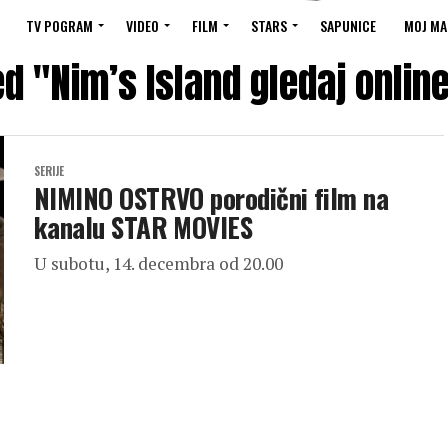
TV POGRAM
VIDEO
FILM
STARS
SAPUNICE
MOJ MA
ed "Nim’s Island gledaj onli
SERIJE
NIMINO OSTRVO porodični film na
kanalu STAR MOVIES
U subotu, 14. decembra od 20.00