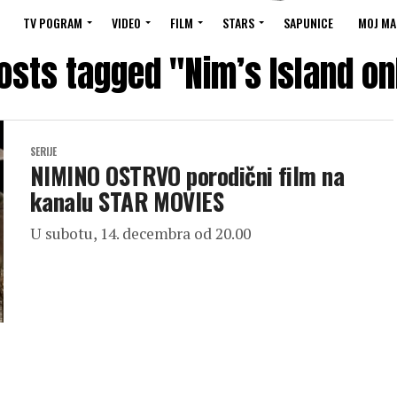
TV POGRAM
VIDEO
FILM
STARS
SAPUNICE
MOJ MA
posts tagged "Nim’s Island on
SERIJE
NIMINO OSTRVO porodični film na
kanalu STAR MOVIES
U subotu, 14. decembra od 20.00