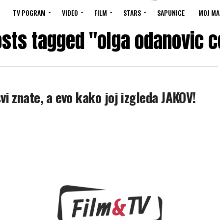
TV POGRAM
VIDEO
FILM
STARS
SAPUNICE
MOJ MA
osts tagged "olga odanovic 
i znate, a evo kako joj izgleda JAKOV!