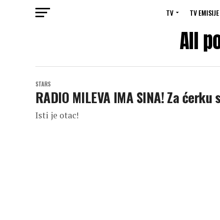
TV
TV EMISIJE
All p
STARS
RADIO MILEVA IMA SINA! Za ćerku sv
Isti je otac!