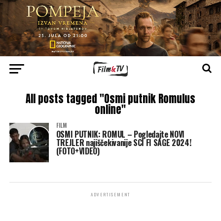
All posts tagged "Osmi putnik Romulus
online"
FILM
OSMI PUTNIK: ROMUL – Pogledajte NOVI
TREJLER najiščekivanije SCI FI SAGE 2024!
(FOTO+VIDEO)
ADVERTISEMENT