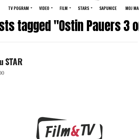
TV POGRAM
VIDEO
FILM
STARS
SAPUNICE
MOJ MA
osts tagged "Ostin Pauers 3 o
lu STAR
00