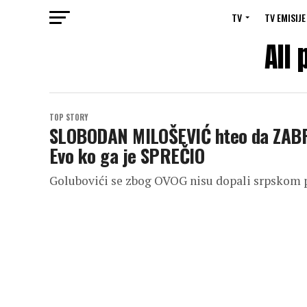
TV
TV EMISIJE
All 
TOP STORY
SLOBODAN MILOŠEVIĆ hteo da ZABRA
Evo ko ga je SPREČIO
Golubovići se zbog OVOG nisu dopali srpskom p