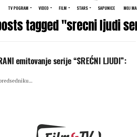
TV POGRAM
VIDEO
FILM
STARS
SAPUNICE
MOJ MA
posts tagged "srecni ljudi se
NI emitovanje serije “SREĆNI LJUDI”:
redsedniku...