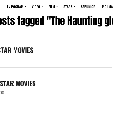
TV POGRAM
VIDEO
FILM
STARS
SAPUNICE
MOJ MA
posts tagged "The Haunting gl
 STAR MOVIES
u STAR MOVIES
.00