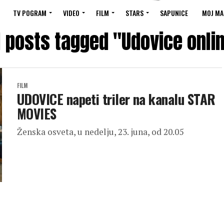
TV POGRAM
VIDEO
FILM
STARS
SAPUNICE
MOJ MA
l posts tagged "Udovice onli
FILM
UDOVICE napeti triler na kanalu STAR
MOVIES
Ženska osveta, u nedelju, 23. juna, od 20.05