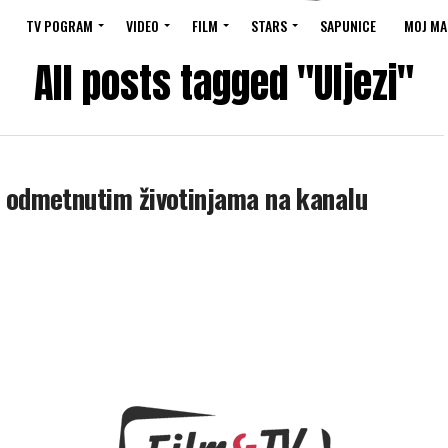
TV POGRAM
VIDEO
FILM
STARS
SAPUNICE
MOJ MA
All posts tagged "Uljezi"
odmetnutim životinjama na kanalu