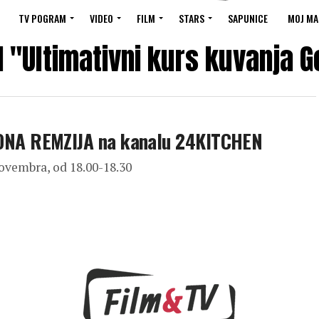
TV POGRAM
VIDEO
FILM
STARS
SAPUNICE
MOJ MA
d "Ultimativni kurs kuvanja 
NA REMZIJA na kanalu 24KITCHEN
novembra, od 18.00-18.30