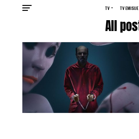
TV
TV EMISIJE
All po