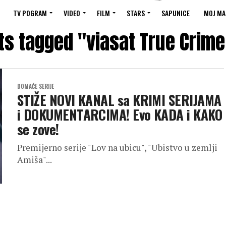
TV POGRAM
VIDEO
FILM
STARS
SAPUNICE
MOJ MA
sts tagged "viasat True Crime
DOMAĆE SERIJE
STIŽE NOVI KANAL sa KRIMI SERIJAMA
i DOKUMENTARCIMA! Evo KADA i KAKO
se zove!
Premijerno serije "Lov na ubicu", "Ubistvo u zemlji
Amiša"...