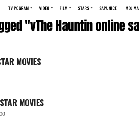
TV POGRAM
VIDEO
FILM
STARS
SAPUNICE
MOJ MA
agged "vThe Hauntin online 
 STAR MOVIES
u STAR MOVIES
.00