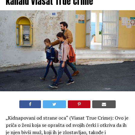
kanalu Viasat True Crime
„Kidnapovani od strane oca“ (Viasat True Crime): Ovo je
priča o ženi koja se oprašta od svojih ćerki i otkriva da ih
je njen bivši muž, koji ih je zlostavljao, takođe i