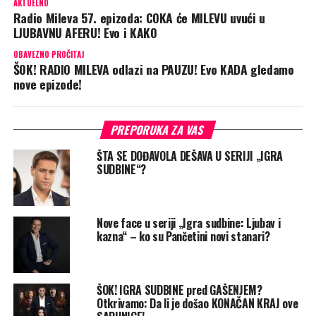
AKTUELNO
Radio Mileva 57. epizoda: COKA će MILEVU uvući u
LJUBAVNU AFERU! Evo i KAKO
OBAVEZNO PROČITAJ
ŠOK! RADIO MILEVA odlazi na PAUZU! Evo KADA gledamo
nove epizode!
PREPORUKA ZA VAS
ŠTA SE DOĐAVOLA DEŠAVA U SERIJI „IGRA
SUDBINE“?
Nove face u seriji „Igra sudbine: Ljubav i
kazna“ – ko su Pančetini novi stanari?
ŠOK! IGRA SUDBINE pred GAŠENJEM?
Otkrivamo: Da li je došao KONAČAN KRAJ ove