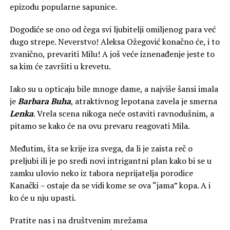
epizodu popularne sapunice.
Dogodiće se ono od čega svi ljubitelji omiljenog para već
dugo strepe. Neverstvo! Aleksa Ožegović konačno će, i to
zvanično, prevariti Milu! A još veće iznenađenje jeste to
sa kim će završiti u krevetu.
Iako su u opticaju bile mnoge dame, a najviše šansi imala
je
Barbara Buha
, atraktivnog lepotana zavela je smerna
Lenka
. Vrela scena nikoga neće ostaviti ravnodušnim, a
pitamo se kako će na ovu prevaru reagovati Mila.
Međutim, šta se krije iza svega, da li je zaista reč o
preljubi ili je po sredi novi intrigantni plan kako bi se u
zamku ulovio neko iz tabora neprijatelja porodice
Kanački – ostaje da se vidi kome se ova “jama” kopa. A i
ko će u nju upasti.
Pratite nas i na društvenim mrežama