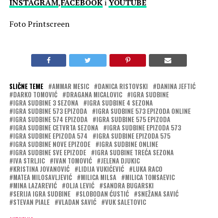
INSTAGRAM
,
FACEBOOK
i
YOUTUBE
Foto Printscreen
SLIČNE TEME
AMMAR MESIC
DANICA RISTOVSKI
DANINA JEFTIĆ
DARKO TOMOVIĆ
DRAGANA MICALOVIC
IGRA SUDBINE
IGRA SUDBINE 3 SEZONA
IGRA SUDBINE 4 SEZONA
IGRA SUDBINE 573 EPIZODA
IGRA SUDBINE 573 EPIZODA ONLINE
IGRA SUDBINE 574 EPIZODA
IGRA SUDBINE 575 EPIZODA
IGRA SUDBINE CETVRTA SEZONA
IGRA SUDBINE EPIZODA 573
IGRA SUDBINE EPIZODA 574
IGRA SUDBINE EPIZODA 575
IGRA SUDBINE NOVE EPIZODE
IGRA SUDBINE ONLINE
IGRA SUDBINE SVE EPIZODE
IGRA SUDBINE TREĆA SEZONA
IVA STRLJIC
IVAN TOMOVIĆ
JELENA DJUKIC
KRISTINA JOVANOVIĆ
LIDIJA VUKIĆEVIĆ
LUKA RACO
MATEA MILOSAVLJEVIĆ
MILICA MILSA
MILICA TOMSAEVIC
MINA LAZAREVIĆ
OLJA LEVIĆ
SANDRA BUGARSKI
SERIJA IGRA SUDBINE
SLOBODAN ĆUSTIĆ
SNEŽANA SAVIĆ
STEVAN PIALE
VLADAN SAVIĆ
VUK SALETOVIC