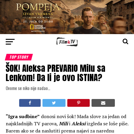
TOP STORY
ŠOK! Aleksa PREVARIO Milu sa
Lenkom! Da li je ovo ISTINA?
Ovome se niko nije nadao…
“Igra sudbine”
donosi novi šok! Mada slove za jedan od
najskladnijih TV parova,
Mili
i
Aleksi
izgleda se loše piše.
Barem ako se da naslutiti prema najavi za narednu