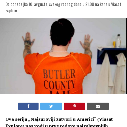
Od ponedeljka 10. avgusta, svakog radnog dana u 21:00 na kanalu Viasat
Explore
Ova serija „
Najsuroviji zatvori u Americi
“
(Viasat
Explore) nas vodi u prve redove najzahtevnijih