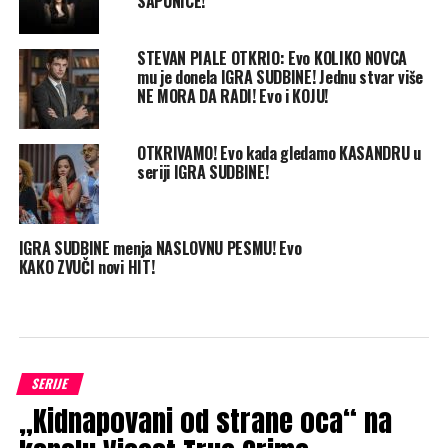
SAPUNICE!
STEVAN PIALE OTKRIO: Evo KOLIKO NOVCA
mu je donela IGRA SUDBINE! Jednu stvar više
NE MORA DA RADI! Evo i KOJU!
OTKRIVAMO! Evo kada gledamo KASANDRU u
seriji IGRA SUDBINE!
IGRA SUDBINE menja NASLOVNU PESMU! Evo
KAKO ZVUČI novi HIT!
SERIJE
„Kidnapovani od strane oca“ na