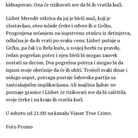
kidnapovao. Ona će rizikovati sve da bi ih vratila kući.
Lizbet Meredit otkriva da joj je bivši muž, koji je
zlostavljao, oteo mlade ćerke i odveo ih u Grčku.
Progonjena sećanjem na sopstvenu otmicu iz detinjstva,
odlučna je da ih vrati po svaku cenu. Lizbet putuje u
Grčku, pa čak i u Belu kuću, u svojoj borbi za pravdu.
Jedan pogrešan potez i njen bivši bi mogao zauvek
nestati sa decom. Dva pogrešna poteza i mogao bi da
ispuni svoje obećanje da će ih ubiti. Trošeći svaki dinar i
uslugu usput, potraga postaje šahovska partija sa
zastrašujućim implikacijama. Ali majčina ljubav ne
poznaje granice i Lizbet će rizikovati sve da bi zaštitila
svoje ćerke i na kraju ih vratila kući.
U subotu od 21:00 na kanalu Viasat True Crime.
Foto Promo