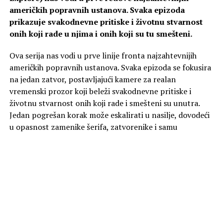
američkih popravnih ustanova. Svaka epizoda
prikazuje svakodnevne pritiske i životnu stvarnost
onih koji rade u njima i onih koji su tu smešteni.
Ova serija nas vodi u prve linije fronta najzahtevnijih
američkih popravnih ustanova. Svaka epizoda se fokusira
na jedan zatvor, postavljajući kamere za realan
vremenski prozor koji beleži svakodnevne pritiske i
životnu stvarnost onih koji rade i smešteni su unutra.
Jedan pogrešan korak može eskalirati u nasilje, dovodeći
u opasnost zamenike šerifa, zatvorenike i samu
ustanovu. Svedoci smo kako se odluke rukovodstva
prenose kroz svaki ćelijski blok. Događaji se odvijaju pred
našim očima, nudeći nefiltriran pogled na sistem koji je
pod stalnim pritiskom.
Od ponedeljka 10. avgusta, svakog radnog dana u
21:00 na kanalu Viasat Explore.