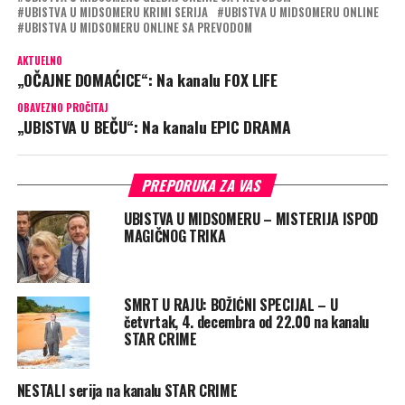
UBISTVA U MIDSOMERU KRIMI SERIJA
UBISTVA U MIDSOMERU ONLINE
UBISTVA U MIDSOMERU ONLINE SA PREVODOM
AKTUELNO
„OČAJNE DOMAĆICE“: Na kanalu FOX LIFE
OBAVEZNO PROČITAJ
„UBISTVA U BEČU“: Na kanalu EPIC DRAMA
PREPORUKA ZA VAS
UBISTVA U MIDSOMERU – MISTERIJA ISPOD
MAGIČNOG TRIKA
SMRT U RAJU: BOŽIĆNI SPECIJAL – U
četvrtak, 4. decembra od 22.00 na kanalu
STAR CRIME
NESTALI serija na kanalu STAR CRIME