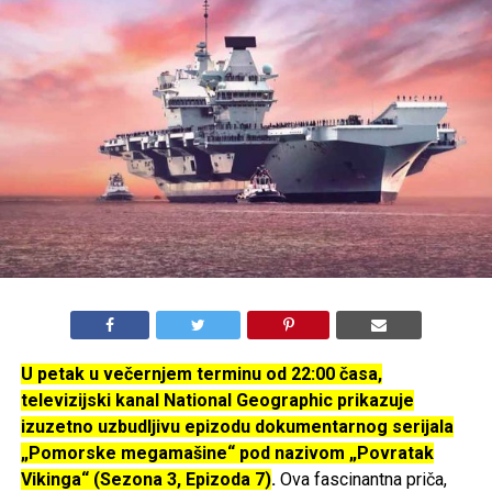
U petak u večernjem terminu od 22:00 časa,
televizijski kanal National Geographic prikazuje
izuzetno uzbudljivu epizodu dokumentarnog serijala
„Pomorske megamašine“ pod nazivom „Povratak
Vikinga“ (Sezona 3, Epizoda 7)
.
Ova fascinantna priča,