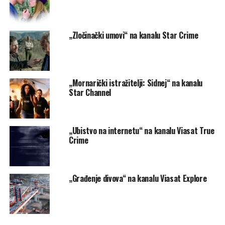
„Zločinački umovi“ na kanalu Star Crime
„Mornarički istražitelji: Sidnej“ na kanalu
Star Channel
„Ubistvo na internetu“ na kanalu Viasat True
Crime
„Građenje divova“ na kanalu Viasat Explore