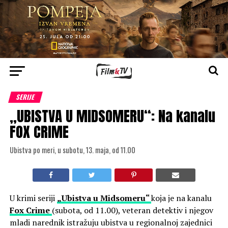
SERIJE
„UBISTVA U MIDSOMERU“: Na kanalu
FOX CRIME
Ubistva po meri, u subotu, 13. maja, od 11.00
U krimi seriji
„Ubistva u Midsomeru“
koja je na kanalu
Fox Crime
(subota, od 11.00), veteran detektiv i njegov
mladi narednik istražuju ubistva u regionalnoj zajednici