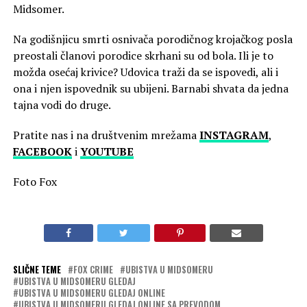
Midsomer.
Na godišnjicu smrti osnivača porodičnog krojačkog posla
preostali članovi porodice skrhani su od bola. Ili je to
možda osećaj krivice? Udovica traži da se ispovedi, ali i
ona i njen ispovednik su ubijeni. Barnabi shvata da jedna
tajna vodi do druge.
Pratite nas i na društvenim mrežama
INSTAGRAM
,
FACEBOOK
i
YOUTUBE
Foto Fox
SLIČNE TEME
FOX CRIME
UBISTVA U MIDSOMERU
UBISTVA U MIDSOMERU GLEDAJ
UBISTVA U MIDSOMERU GLEDAJ ONLINE
UBISTVA U MIDSOMERU GLEDAJ ONLINE SA PREVODOM