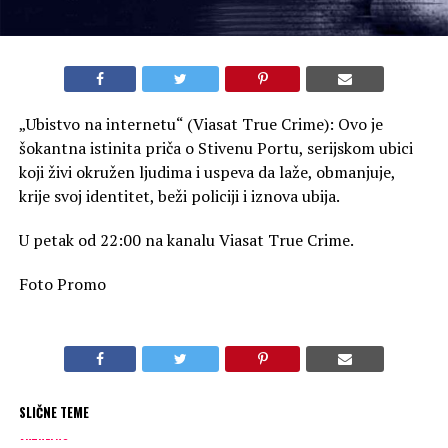
„Ubistvo na internetu“ (Viasat True Crime): Ovo je
šokantna istinita priča o Stivenu Portu, serijskom ubici
koji živi okružen ljudima i uspeva da laže, obmanjuje,
krije svoj identitet, beži policiji i iznova ubija.
U petak od 22:00 na kanalu Viasat True Crime.
Foto Promo
SLIČNE TEME
AKTUELNO