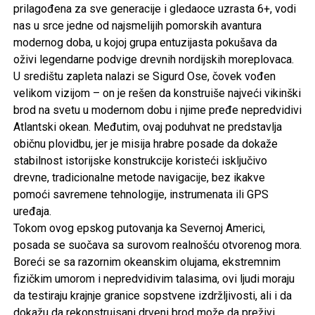
prilagođena za sve generacije i gledaoce uzrasta 6+, vodi
nas u srce jedne od najsmelijih pomorskih avantura
modernog doba, u kojoj grupa entuzijasta pokušava da
oživi legendarne podvige drevnih nordijskih moreplovaca.
U središtu zapleta nalazi se Sigurd Ose, čovek vođen
velikom vizijom – on je rešen da konstruiše najveći vikinški
brod na svetu u modernom dobu i njime pređe nepredvidivi
Atlantski okean. Međutim, ovaj poduhvat ne predstavlja
običnu plovidbu, jer je misija hrabre posade da dokaže
stabilnost istorijske konstrukcije koristeći isključivo
drevne, tradicionalne metode navigacije, bez ikakve
pomoći savremene tehnologije, instrumenata ili GPS
uređaja.
Tokom ovog epskog putovanja ka Severnoj Americi,
posada se suočava sa surovom realnošću otvorenog mora.
Boreći se sa razornim okeanskim olujama, ekstremnim
fizičkim umorom i nepredvidivim talasima, ovi ljudi moraju
da testiraju krajnje granice sopstvene izdržljivosti, ali i da
dokažu da rekonstruisani drveni brod može da preživi