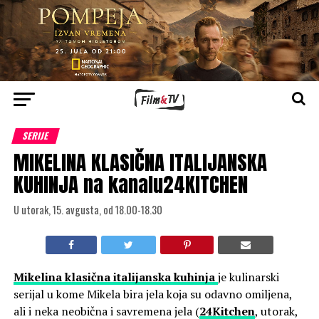
SERIJE
MIKELINA KLASIČNA ITALIJANSKA
KUHINJA na kanalu24KITCHEN
U utorak, 15. avgusta, od 18.00-18.30
Mikelina klasična italijanska kuhinja
je kulinarski
serijal u kome Mikela bira jela koja su odavno omiljena,
ali i neka neobična i savremena jela (
24Kitchen
, utorak,