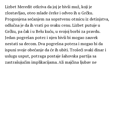
Lizbet Meredit otkriva da joj je bivši muž, koji je
zlostavljao, oteo mlade ćerke i odveo ih u Grčku.
Progonjena sećanjem na sopstvenu otmicu iz detinjstva,
odlučna je da ih vrati po svaku cenu. Lizbet putuje u
Grčku, pa čak i u Belu kuću, u svojoj borbi za pravdu.
Jedan pogrešan potez i njen bivši bi mogao zauvek
nestati sa decom. Dva pogrešna poteza i mogao bi da
ispuni svoje obećanje da će ih ubiti. Trošeći svaki dinar i
uslugu usput, potraga postaje šahovska partija sa
zastrašujućim implikacijama. Ali majčina ljubav ne
poznaje granice i Lizbet će rizikovati sve da bi zaštitila
svoje ćerke i na kraju ih vratila kući.
U subotu od 21:00 na kanalu Viasat True Crime.
Foto Promo