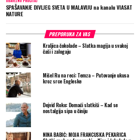
OBAVEZNO PROČITAJ
SPAŠAVANJE DIVLJEG SVETA U MALAVIJU na kanalu VIASAT
NATURE
PREPORUKA ZA VAS
Kraljica čokolade – Slatka magija u svakoj
čaši i zalogaju
Mišel Ru na reci: Temza – Putovanje ukusa
kroz srce Engleske
Dejvid Roko: Domaći slatkiši – Kad se
nostalgija sipa u činiju
NINA BABIĆ: MOJA FRANCUSKA PEKARICA