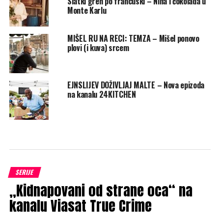
Slatki greh po francuski – Nina i čokolada u
Monte Karlu
MIŠEL RU NA RECI: TEMZA – Mišel ponovo
plovi (i kuva) srcem
EJNSLIJEV DOŽIVLJAJ MALTE – Nova epizoda
na kanalu 24KITCHEN
SERIJE
„Kidnapovani od strane oca“ na
kanalu Viasat True Crime