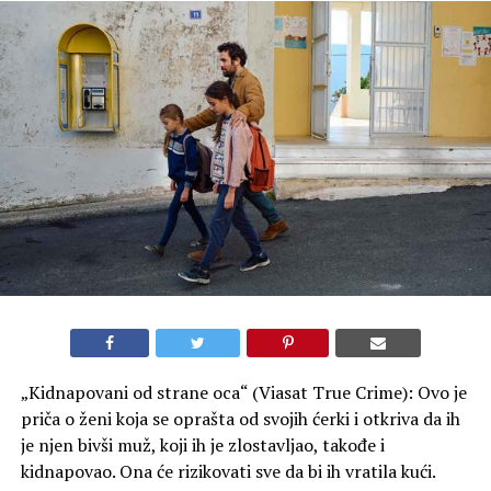
„Kidnapovani od strane oca“ (Viasat True Crime): Ovo je
priča o ženi koja se oprašta od svojih ćerki i otkriva da ih
je njen bivši muž, koji ih je zlostavljao, takođe i
kidnapovao. Ona će rizikovati sve da bi ih vratila kući.