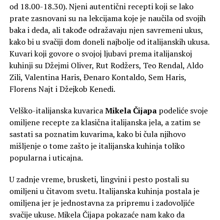
od 18.00-18.30). Njeni autentični recepti koji se lako
prate zasnovani su na lekcijama koje je naučila od svojih
baka i deda, ali takođe odražavaju njen savremeni ukus,
kako bi u svačiji dom doneli najbolje od italijanskih ukusa.
Kuvari koji govore o svojoj ljubavi prema italijanskoj
kuhinji su Džejmi Oliver, Rut Rodžers, Teo Rendal, Aldo
Zili, Valentina Haris, Đenaro Kontaldo, Sem Haris,
Florens Najt i Džejkob Kenedi.
Velško-italijanska kuvarica
Mikela Čijapa
podeliće svoje
omiljene recepte za klasična italijanska jela, a zatim se
sastati sa poznatim kuvarima, kako bi čula njihovo
mišljenje o tome zašto je italijanska kuhinja toliko
popularna i uticajna.
U zadnje vreme, brusketi, lingvini i pesto postali su
omiljeni u čitavom svetu. Italijanska kuhinja postala je
omiljena jer je jednostavna za pripremu i zadovoljiće
svačije ukuse. Mikela Čijapa pokazaće nam kako da