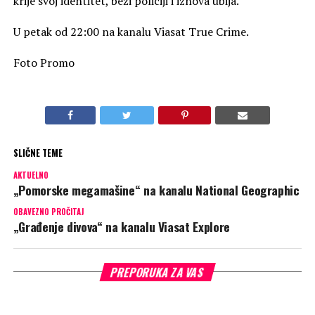
krije svoj identitet, beži policiji i iznova ubija.
U petak od 22:00 na kanalu Viasat True Crime.
Foto Promo
SLIČNE TEME
AKTUELNO
„Pomorske megamašine“ na kanalu National Geographic
OBAVEZNO PROČITAJ
„Građenje divova“ na kanalu Viasat Explore
PREPORUKA ZA VAS