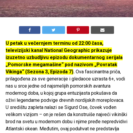
U petak u večernjem terminu od 22:00 časa,
televizijski kanal National Geographic prikazuje
izuzetno uzbudljivu epizodu dokumentarnog serijala
„Pomorske megamašine“ pod nazivom „Povratak
Vikinga“ (Sezona 3, Epizoda 7)
.
Ova fascinantna priča,
prilagođena za sve generacije i gledaoce uzrasta 6+, vodi
nas u srce jedne od najsmelijih pomorskih avantura
modernog doba, u kojoj grupa entuzijasta pokušava da
oživi legendarne podvige drevnih nordijskih moreplovaca.
U središtu zapleta nalazi se Sigurd Ose, čovek vođen
velikom vizijom – on je rešen da konstruiše najveći vikinški
brod na svetu u modernom dobu i njime pređe nepredvidivi
Atlantski okean. Međutim, ovaj poduhvat ne predstavlja