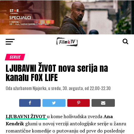
SERIJE
LJUBAVNI ŽIVOT nova serija na
kanalu FOX LIFE
Oda užurbanom Njujorka, u sredu, 30. avgusta, od 22.00-22.30
LJUBAVNI ŽIVOT
u kome holivudska zvezda
Ana
Kendrik
glumi u novoj verziji antologijske serije u žanru
romantične komedije o putovanju od prve do poslednje