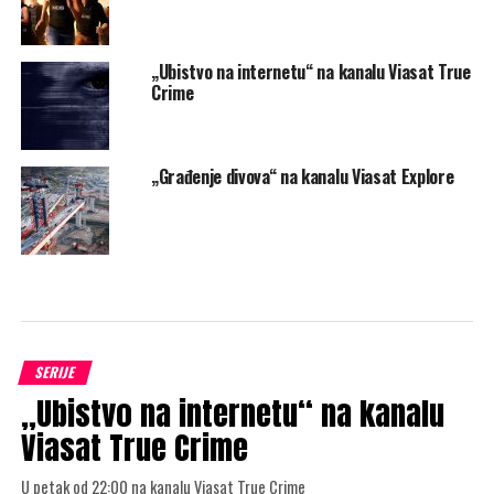
„Ubistvo na internetu“ na kanalu Viasat True
Crime
„Građenje divova“ na kanalu Viasat Explore
SERIJE
„Ubistvo na internetu“ na kanalu
Viasat True Crime
U petak od 22:00 na kanalu Viasat True Crime