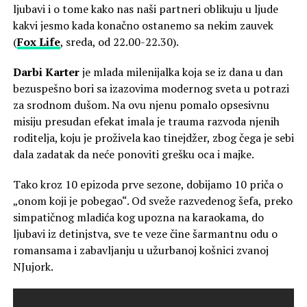
ljubavi i o tome kako nas naši partneri oblikuju u ljude
kakvi jesmo kada konačno ostanemo sa nekim zauvek
(
Fox Life
, sreda, od 22.00-22.30).
Darbi Karter
je mlada milenijalka koja se iz dana u dan
bezuspešno bori sa izazovima modernog sveta u potrazi
za srodnom dušom. Na ovu njenu pomalo opsesivnu
misiju presudan efekat imala je trauma razvoda njenih
roditelja, koju je proživela kao tinejdžer, zbog čega je sebi
dala zadatak da neće ponoviti grešku oca i majke.
Tako kroz 10 epizoda prve sezone, dobijamo 10 priča o
„onom koji je pobegao“. Od sveže razvedenog šefa, preko
simpatičnog mladića kog upozna na karaokama, do
ljubavi iz detinjstva, sve te veze čine šarmantnu odu o
romansama i zabavljanju u užurbanoj košnici zvanoj
NJujork.