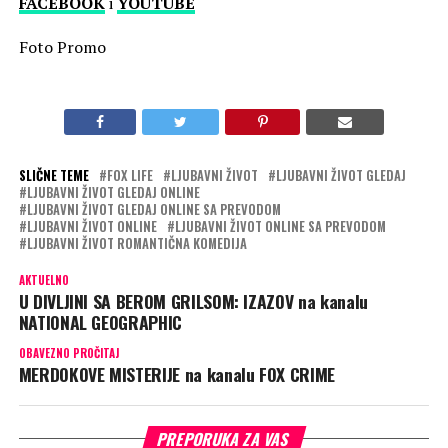
FACEBOOK
i
YOUTUBE
Foto Promo
SLIČNE TEME
FOX LIFE
LJUBAVNI ŽIVOT
LJUBAVNI ŽIVOT GLEDAJ
LJUBAVNI ŽIVOT GLEDAJ ONLINE
LJUBAVNI ŽIVOT GLEDAJ ONLINE SA PREVODOM
LJUBAVNI ŽIVOT ONLINE
LJUBAVNI ŽIVOT ONLINE SA PREVODOM
LJUBAVNI ŽIVOT ROMANTIČNA KOMEDIJA
AKTUELNO
U DIVLJINI SA BEROM GRILSOM: IZAZOV na kanalu
NATIONAL GEOGRAPHIC
OBAVEZNO PROČITAJ
MERDOKOVE MISTERIJE na kanalu FOX CRIME
PREPORUKA ZA VAS