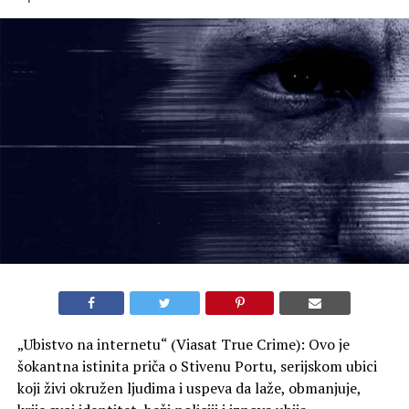
„Ubistvo na internetu“ (Viasat True Crime): Ovo je
šokantna istinita priča o Stivenu Portu, serijskom ubici
koji živi okružen ljudima i uspeva da laže, obmanjuje,