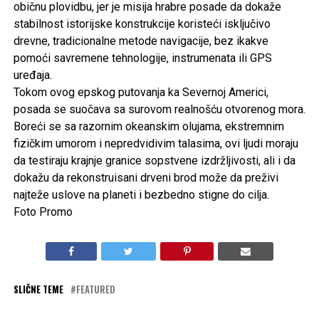
običnu plovidbu, jer je misija hrabre posade da dokaže
stabilnost istorijske konstrukcije koristeći isključivo
drevne, tradicionalne metode navigacije, bez ikakve
pomoći savremene tehnologije, instrumenata ili GPS
uređaja.
Tokom ovog epskog putovanja ka Severnoj Americi,
posada se suočava sa surovom realnošću otvorenog mora.
Boreći se sa razornim okeanskim olujama, ekstremnim
fizičkim umorom i nepredvidivim talasima, ovi ljudi moraju
da testiraju krajnje granice sopstvene izdržljivosti, ali i da
dokažu da rekonstruisani drveni brod može da preživi
najteže uslove na planeti i bezbedno stigne do cilja.
Foto Promo
SLIČNE TEME
FEATURED