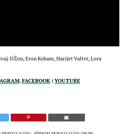
ivaj-DŽon, Eron Kobam, Harijet Valter, Lora
TAGRAM
,
FACEBOOK
i
YOUTUBE
A PRINCEZA GLEDAJ
ŠPANSKA PRINCEZA GLEDAJ ONLINE