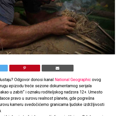
odustaju? Odgovor donosi kanal
National Geographic
ovog
drugu epizodu treće sezone dokumentarnog serijala
Pakao u zabiti“ i oznaku roditeljskog nadzora 12+. Umesto
ledaoce pravo u surovu realnost planete, gde pogrešna
surovu kameru svedočićemo granicama ljudske izdržljivosti
.