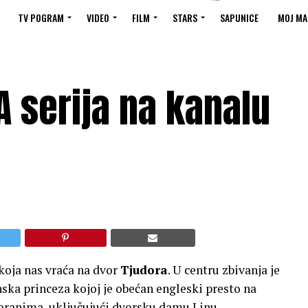
TV POGRAM
VIDEO
FILM
STARS
SAPUNICE
MOJ MA
 serija na kanalu
 koja nas vraća na dvor
Tjudora
. U centru zbivanja je
ska princeza kojoj je obećan engleski presto na
voranima, uključujući dvorsku damu Linu,