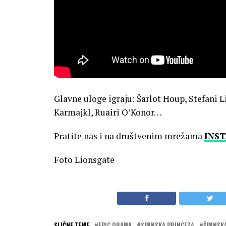
Glavne uloge igraju: Šarlot Houp, Stefani L
Karmajkl, Ruairi O’Konor…
Pratite nas i na društvenim mrežama
INS
Foto Lionsgate
SLIČNE TEME
EPIC DRAMA
SPANSKA PRINCEZA
ŠPANSK