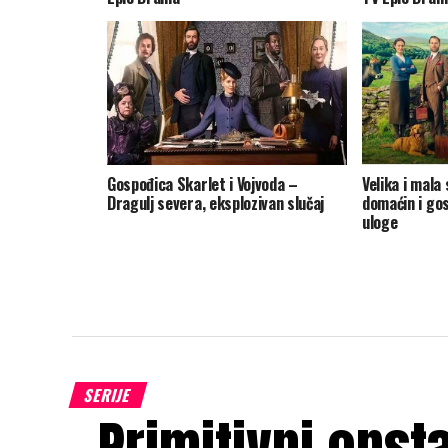
Gospođica Skarlet i Vojvoda –
Velika i mala
Dragulj severa, eksplozivan slučaj
domaćin i go
uloge
SERIJE