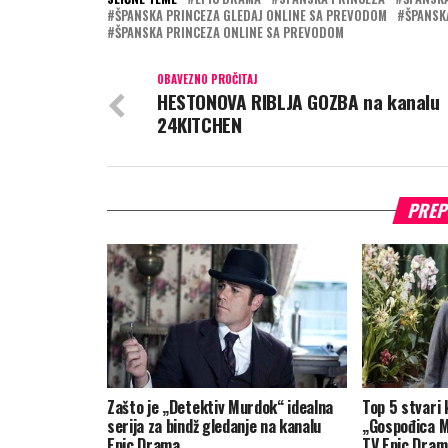
ŠPANSKA PRINCEZA GLEDAJ ONLINE SA PREVODOM
ŠPANSK
ŠPANSKA PRINCEZA ONLINE SA PREVODOM
OBAVEZNO PROČITAJ
HESTONOVA RIBLJA GOZBA na kanalu
24KITCHEN
PREP
Zašto je „Detektiv Murdok“ idealna
Top 5 stvari k
serija za bindž gledanje na kanalu
„Gospođica M
Epic Drama
TV Epic Dram