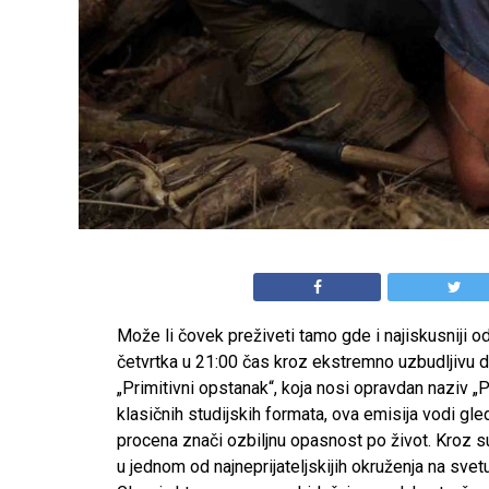
Može li čovek preživeti tamo gde i najiskusniji 
četvrtka u 21:00 čas kroz ekstremno uzbudljivu 
„Primitivni opstanak“, koja nosi opravdan naziv „
klasičnih studijskih formata, ova emisija vodi g
procena znači ozbiljnu opasnost po život. Kroz 
u jednom od najneprijateljskijih okruženja na svetu