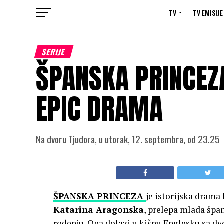
TV
TV EMISIJE
SERIJE
ŠPANSKA PRINCEZA
EPIC DRAMA
Na dvoru Tjudora, u utorak, 12. septembra, od 23.25
ŠPANSKA PRINCEZA
je istorijska drama
Katarina Aragonska
, prelepa mlada špan
rođenju. Ona dolazi u kišnu Englesku sa d