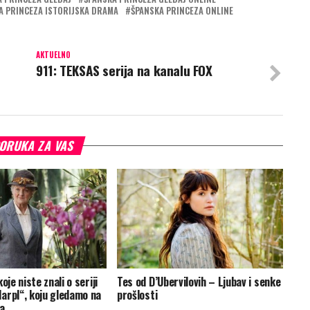
A PRINCEZA ISTORIJSKA DRAMA
ŠPANSKA PRINCEZA ONLINE
AKTUELNO
911: TEKSAS serija na kanalu FOX
ORUKA ZA VAS
oje niste znali o seriji
Tes od D’Ubervilovih – Ljubav i senke
arpl“, koju gledamo na
prošlosti
a