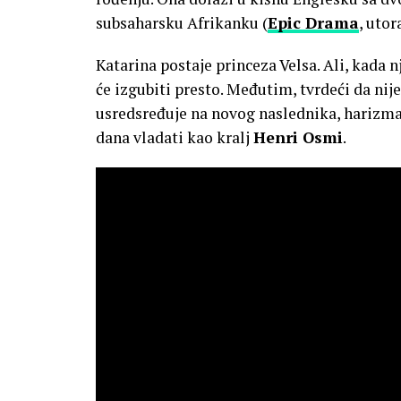
subsaharsku Afrikanku (
Epic Drama
, utor
Katarina postaje princeza Velsa. Ali, kada 
će izgubiti presto. Međutim, tvrdeći da nije
usredsređuje na novog naslednika, harizma
dana vladati kao kralj
Henri Osmi
.