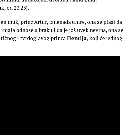
ak, od 23.25).
njen muž, princ Artur, iznenada umre, ona se plaši da
 imala odnose u braku i da je još uvek nevina, ona se
tičnog i tvrdoglavog princa
Henrija
, koji će jednog