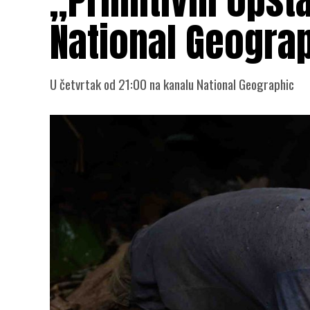
„Primitivni opst
National Geogra
U četvrtak od 21:00 na kanalu National Geographic