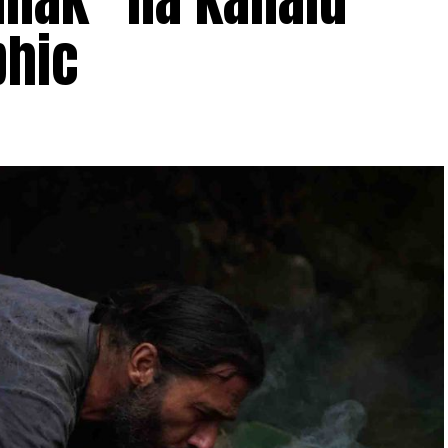
anak“ na kanalu
phic