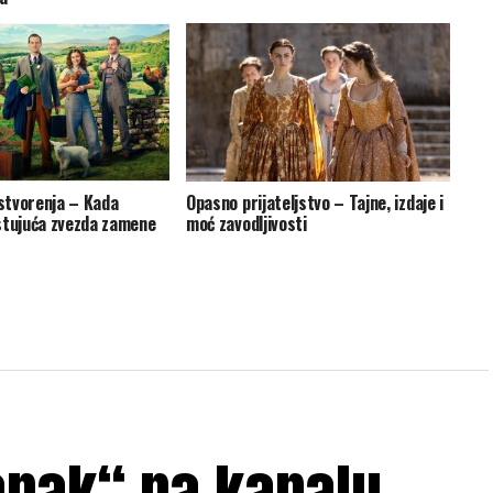
 stvorenja – Kada
Opasno prijateljstvo – Tajne, izdaje i
stujuća zvezda zamene
moć zavodljivosti