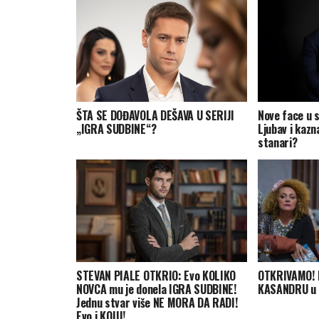
ŠTA SE DOĐAVOLA DEŠAVA U SERIJI
Nove face u s
„IGRA SUDBINE“?
Ljubav i kazn
stanari?
STEVAN PIALE OTKRIO: Evo KOLIKO
OTKRIVAMO! 
NOVCA mu je donela IGRA SUDBINE!
KASANDRU u s
Jednu stvar više NE MORA DA RADI!
Evo i KOJU!