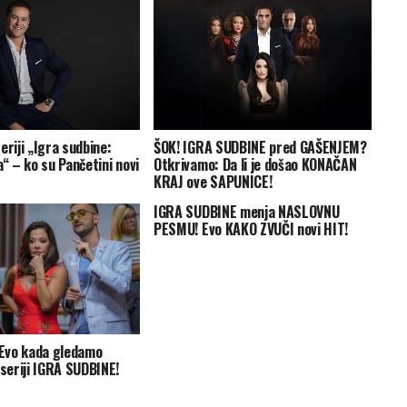
eriji „Igra sudbine:
ŠOK! IGRA SUDBINE pred GAŠENJEM?
a“ – ko su Pančetini novi
Otkrivamo: Da li je došao KONAČAN
KRAJ ove SAPUNICE!
IGRA SUDBINE menja NASLOVNU
PESMU! Evo KAKO ZVUČI novi HIT!
Evo kada gledamo
eriji IGRA SUDBINE!