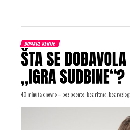
DOMAĆE SERIJE
ŠTA SE DOĐAVOLA 
„IGRA SUDBINE“?
40 minuta dnevno – bez poente, bez ritma, bez razloga