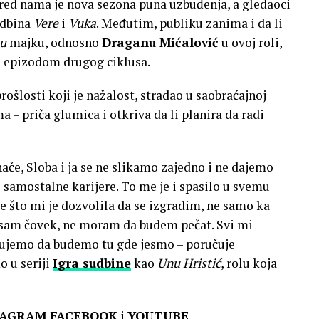
red nama je nova sezona puna uzbuđenja, a gledaoci
udbina
Vere
i
Vuka
. Međutim, publiku zanima i da li
nu
majku, odnosno
Draganu Mićalović
u ovoj roli,
m epizodom drugog ciklusa.
prošlosti koji je nažalost, stradao u saobraćajnoj
– priča glumica i otkriva da li planira da radi
nače, Sloba i ja se ne slikamo zajedno i ne dajemo
 samostalne karijere. To me je i spasilo u svemu
 što mi je dozvolila da se izgradim, ne samo ka
Ja sam čovek, ne moram da budem pečat. Svi mi
ujemo da budemo tu gde jesmo – poručuje
 u seriji
Igra sudbine
kao
Unu Hristić
, rolu koja
TAGRAM
,
FACEBOOK
i
YOUTUBE