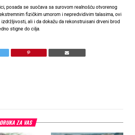
ci, posada se suočava sa surovom realnošću otvorenog
ekstremnim fizičkim umorom i nepredvidivim talasima, ovi
 izdržljivosti, ali i da dokažu da rekonstruisani drveni brod
dno stigne do cilja.
ORUKA ZA VAS