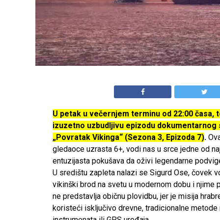
U petak u večernjem terminu od 22:00 časa, t
izuzetno uzbudljivu epizodu dokumentarnog
„Povratak Vikinga“ (Sezona 3, Epizoda 7)
.
Ova 
gledaoce uzrasta 6+, vodi nas u srce jedne od na
entuzijasta pokušava da oživi legendarne podvig
U središtu zapleta nalazi se Sigurd Ose, čovek v
vikinški brod na svetu u modernom dobu i njime 
ne predstavlja običnu plovidbu, jer je misija hrab
koristeći isključivo drevne, tradicionalne metod
instrumenata ili GPS uređaja.