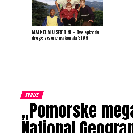
MALKOLM U SREDINI – Dve epizode
druge sezone na kanalu STAR
SERIJE
„Pomorske mega
National Geogra