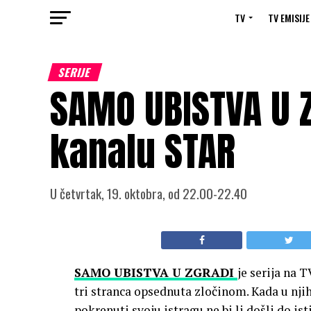
TV
TV EMISIJE
SERIJE
SAMO UBISTVA U Z
kanalu STAR
U četvrtak, 19. oktobra, od 22.00-22.40
SAMO UBISTVA U ZGRADI
je serija na 
tri stranca opsednuta zločinom. Kada u njih
pokrenuti svoju istragu ne bi li došli do ist