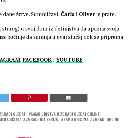
je dane žrtve. Sumnjičavi,
Čarls
i
Oliver
je prate.
g starog) u svoj dom iz detinjstva da upozna svoju
ams
počinje da sumnja u ovaj slučaj dok se priprema
TAGRAM
,
FACEBOOK
i
YOUTUBE
ZGRADI GLEDAJ
SAMO UBISTVA U ZGRADI GLEDAJ ONLINE
AMO UBISTVA U ZGRADI HIT SERIJA
SAMO UBISTVA U ZGRADI ONLINE