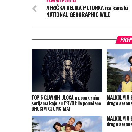
OBAVEZNO PROČITAJ
AFRIČKA VELIKA PETORKA na kanalu
NATIONAL GEOGRAPHIC WILD
PREP
TOP 5 GLAVNIH ULOGA u popularnim
MALKOLM U S
serijama koje su PRVO bile ponuđene
druge sezone
DRUGIM GLUMCIMA!
MALKOLM U S
druge sezone