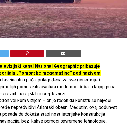
elevizijski kanal National Geographic prikazuje
 serijala „Pomorske megamašine“ pod nazivom
fascinantna priča, prilagođena za sve generacije i
jsmelijih pomorskih avantura modernog doba, u kojoj grupa
e drevnih nordijskih moreplovaca.
ođen velikom vizijom – on je rešen da konstruiše najveći
pređe nepredvidivi Atlantski okean. Međutim, ovaj poduhvat
re posade da dokaže stabilnost istorijske konstrukcije
e navigacije, bez ikakve pomoći savremene tehnologije,