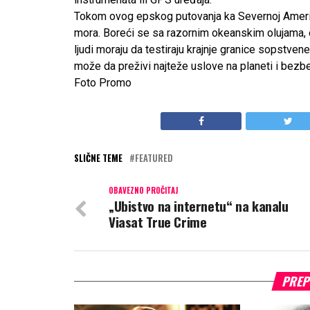
Tokom ovog epskog putovanja ka Severnoj Ameri
mora. Boreći se sa razornim okeanskim olujama, 
ljudi moraju da testiraju krajnje granice sopstvene
može da preživi najteže uslove na planeti i bezbe
Foto Promo
SLIČNE TEME
FEATURED
OBAVEZNO PROČITAJ
„Ubistvo na internetu“ na kanalu
Viasat True Crime
PREP