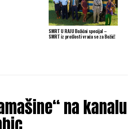
SMRT U RAJU Božićni specijal –
SMRT iz prošlosti vraća se za Božić!
mašine“ na kanalu
phic