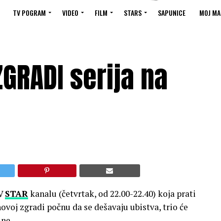
TV POGRAM
VIDEO
FILM
STARS
SAPUNICE
MOJ MA
GRADI serija na
TV
STAR
kanalu (četvrtak, od 22.00-22.40) koja prati
ovoj zgradi počnu da se dešavaju ubistva, trio će
ine.