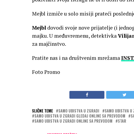
Mejbl izmiče u solo misiji prateći posledn
Mejbl
dovodi svoje nove prijatelje (i jedno
majku. U međuvremenu, detektivka
Vilij
za majčinstvo.
Pratite nas i na društvenim mrežama
INS
Foto Promo
SLIČNE TEME
SAMO UBISTVA U ZGRADI
SAMO UBISTVA U 
SAMO UBISTVA U ZGRADI GLEDAJ ONLINE SA PREVODOM
S
SAMO UBISTVA U ZGRADI ONLINE SA PREVODOM
STAR